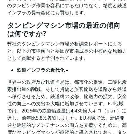
のタンピング作業を容易にするだけでなく、精度と鉄道
インフラの長寿命化にも貢献します。
タンピングマシン市場の最近の傾向
は何ですか?
弊社のタンピングマシン市場分析調査レポートによる
と、以下の市場傾向と要因が市場成長の中核的な原動力
として貢献すると予測されています。
鉄道インフラの近代化 –
世界中の政府及び鉄道当局は、都市化の促進、二酸化炭
素排出量の削減、そして貨物と旅客輸送を道路から鉄道
へ移行させるため、鉄道網の改修、輸送力の拡大、安全
性の向上への支出を大幅に増加させています。EU地域
では、2025年の鉄道輸送量は4,430億人キロ（pkm）に
達し、前年比5.8%増加しました。EU地域では、新線開
通と継続的なメンテナンスの両方を支援するために、高
度なタンピングマシンが継続的に導入されており、タン