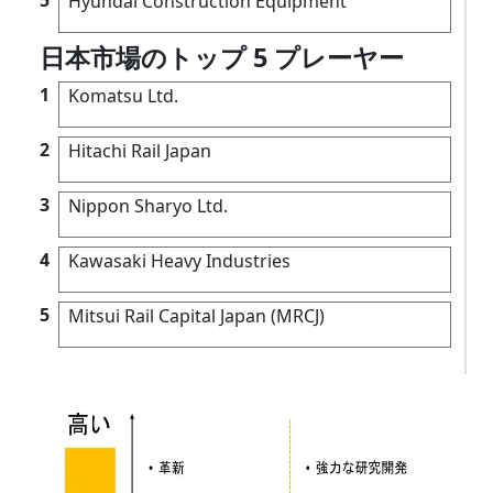
Hyundai Construction Equipment
日本市場のトップ 5 プレーヤー
1
Komatsu Ltd.
2
Hitachi Rail Japan
3
Nippon Sharyo Ltd.
4
Kawasaki Heavy Industries
5
Mitsui Rail Capital Japan (MRCJ)