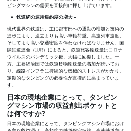
ピングマシンの需要を直接的に押し上げています。
鉄道網の運用集約度の増大 –
現代世界の鉄道は、主に都市部への通勤の増加と技術の
進歩により、過去よりも高い車軸荷重、高速列車速度、
そしてより高い交通密度を伴わなければなりません。国
際鉄道連合（IUR）によると、鉄道旅客輸送量はコロナ
ウイルスのパンデミック後、大幅に回復しました。一
方、主要経済国では鉄道貨物輸送量の増加が続いてお
り、線路インフラに持続的な機械的ストレスがかかり、
定期的なタンピングの必要性が直接的に高まっていま
す。
日本の現地企業にとって、タンピン
グマシン市場の収益創出ポケットと
は何ですか?
日本の現地企業にとって、タンピングマシン市場におけ
る主な収益源は、高頻度の鉄道保守契約、高速鉄道向け