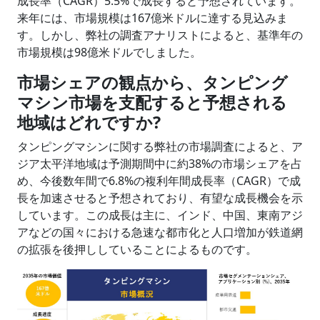
成長率（CAGR）5.5%で成長すると予想されています。
来年には、市場規模は167億米ドルに達する見込みま
す。しかし、弊社の調査アナリストによると、基準年の
市場規模は98億米ドルでしました。
市場シェアの観点から、タンピング
マシン市場を支配すると予想される
地域はどれですか?
タンピングマシンに関する弊社の市場調査によると、ア
ジア太平洋地域は予測期間中に約38%の市場シェアを占
め、今後数年間で6.8%の複利年間成長率（CAGR）で成
長を加速させると予想されており、有望な成長機会を示
しています。この成長は主に、インド、中国、東南アジ
アなどの国々における急速な都市化と人口増加が鉄道網
の拡張を後押ししていることによるものです。