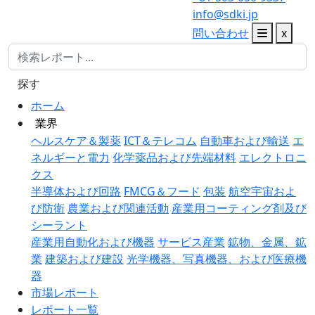
info@sdki.jp
問い合わせ
x
探す
ホーム
業界
ヘルスケア＆製薬
ICT＆テレコム
自動車および輸送
エ
ネルギーと電力
化学薬品および先端材料
エレクトロニ
クス
半導体および回路
FMCG＆フード
包装
航空宇宙およ
び防衛
農業および関連活動
産業用コーティング剤及び
シーラント
産業用自動化および機器
サービス産業
鉱物、金属、鉱
業
建築および建設
光学機器、写真機器、および医療機
器
市場レポート
レポート一覧