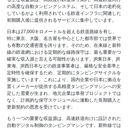
の高度な自動タンピングシステム、そして日本の老朽化
しているがよく利用されている鉄道インフラに関連した
初期購入後に提供されるサービスに集中しています。
日本は27,000キロメートルを超える鉄道路線を有し、
特に東京、大阪、名古屋を中心とした都市部では世界で
も有数の交通密度を誇ります。そのため、在来線と新幹
線の鉄道網における定期的な線路保守は、最も重要かつ
確実な収入源と言える可能性があります。JR東日本、JR
東海、JR西日本などの鉄道事業者は、厳格な安全基準と
定時性を確保するため、定期的にタンピングサイクルを
実施しています。これにより、国内企業や日本に拠点を
置くメーカーが提供する高精度タンピングマシンへの安
定した需要が生まれ、地元企業は単発プロジェクトでは
なく、計画的な保守スケジュールに連動した長期購入と
更新契約の恩恵を受けています。
もう一つの重要な収益源は、高速鉄道向けに設計された
自動デジタル制御のタンピングマシンです。新幹線では