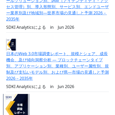
ールソリューション別、IAM（アイデンティティ・アク
セス管理）別、導入形態別、サービス別、エンドユーザ
ー業界別及び地域別―世界市場の見通しと予測 2026－
2035年
SDKI Analyticsによる
in
Jun 2026
日本のWeb 3.0市場調査レポート、規模とシェア、成長
機会、及び傾向洞察分析 ― ブロックチェーンタイプ
別、アプリケーション別、業種別、ユーザー属性別、規
制及び支払いモデル別、および県―市場の見通しと予測
2026－2035年
SDKI Analyticsによる
in
Jun 2026