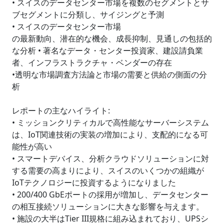
• スイスのデータセンター市場を複数のセグメントとサ
ブセグメントに分類し、サイジングと予測
• スイスのデータセンター市場
の最新動向、潜在的な機会、成長抑制、見通しの包括的
な分析 • 著名なデータ・センター投資家、建設請負業
者、インフラストラクチャ・ベンダーの存在
•透明な市場調査方法論と市場の需要と供給の側面の分
析
レポートの主なハイライト:
• ミッションクリティカルで高性能なサーバーシステム
は、IoT関連技術の実装の増加により、支配的になる可
能性が高い
• スマートデバイス、分析クラウドソリューションに対
する需要の高まりにより、スイスのいくつかの組織が
IoTテクノロジーに投資するようになりました
• 200/400 GbEポートの採用が増加し、データセンター
の相互接続ソリューションに大きな影響を与えます。
• 施設の大半はTier III規格に組み込まれており、UPSシ