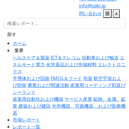
info@sdki.jp
問い合わせ
x
探す
ホーム
業界
ヘルスケア＆製薬
ICT＆テレコム
自動車および輸送
エ
ネルギーと電力
化学薬品および先端材料
エレクトロニ
クス
半導体および回路
FMCG＆フード
包装
航空宇宙およ
び防衛
農業および関連活動
産業用コーティング剤及び
シーラント
産業用自動化および機器
サービス産業
鉱物、金属、鉱
業
建築および建設
光学機器、写真機器、および医療機
器
市場レポート
レポート一覧