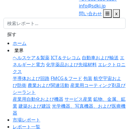
info@sdki.jp
問い合わせ
x
探す
ホーム
業界
ヘルスケア＆製薬
ICT＆テレコム
自動車および輸送
エ
ネルギーと電力
化学薬品および先端材料
エレクトロニ
クス
半導体および回路
FMCG＆フード
包装
航空宇宙およ
び防衛
農業および関連活動
産業用コーティング剤及び
シーラント
産業用自動化および機器
サービス産業
鉱物、金属、鉱
業
建築および建設
光学機器、写真機器、および医療機
器
市場レポート
レポート一覧