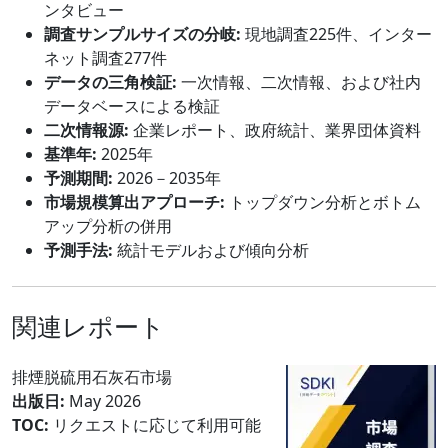
ンタビュー
調査サンプルサイズの分岐:
現地調査225件、インター
ネット調査277件
データの三角検証:
一次情報、二次情報、および社内
データベースによる検証
二次情報源:
企業レポート、政府統計、業界団体資料
基準年:
2025年
予測期間:
2026－2035年
市場規模算出アプローチ:
トップダウン分析とボトム
アップ分析の併用
予測手法:
統計モデルおよび傾向分析
関連レポート
排煙脱硫用石灰石市場
出版日:
May 2026
TOC:
リクエストに応じて利用可能