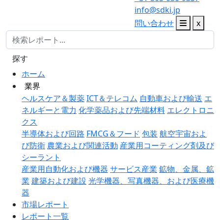
info@sdki.jp
問い合わせ
x
探す
ホーム
業界
ヘルスケア＆製薬
ICT＆テレコム
自動車および輸送
エ
ネルギーと電力
化学薬品および先端材料
エレクトロニ
クス
半導体および回路
FMCG＆フード
包装
航空宇宙およ
び防衛
農業および関連活動
産業用コーティング剤及び
シーラント
産業用自動化および機器
サービス産業
鉱物、金属、鉱
業
建築および建設
光学機器、写真機器、および医療機
器
市場レポート
レポート一覧