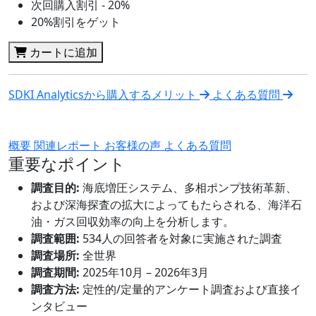
次回購入割引 - 20%
20%割引をゲット
カートに追加
SDKI Analyticsから購入するメリット
よくある質問
概要
関連レポート
お客様の声
よくある質問
重要なポイント
調査目的:
海底増圧システム、多相ポンプ技術革新、
および深海探査の拡大によってもたらされる、海洋石
油・ガス回収効率の向上を分析します。
調査範囲:
534人の回答者を対象に実施された調査
調査場所:
全世界
調査期間:
2025年10月 – 2026年3月
調査方法:
定性的/定量的アンケート調査および直接イ
ンタビュー