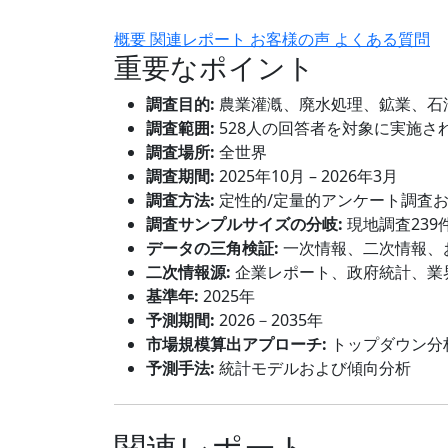
概要
関連レポート
お客様の声
よくある質問
重要なポイント
調査目的:
農業灌漑、廃水処理、鉱業、石
調査範囲:
528人の回答者を対象に実施さ
調査場所:
全世界
調査期間:
2025年10月 – 2026年3月
調査方法:
定性的/定量的アンケート調査
調査サンプルサイズの分岐:
現地調査239
データの三角検証:
一次情報、二次情報、
二次情報源:
企業レポート、政府統計、業
基準年:
2025年
予測期間:
2026－2035年
市場規模算出アプローチ:
トップダウン分
予測手法:
統計モデルおよび傾向分析
関連レポート