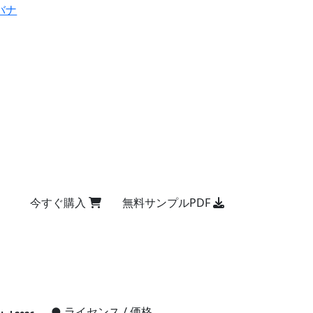
バナ
今すぐ購入
無料サンプルPDF
●
ライセンス / 価格