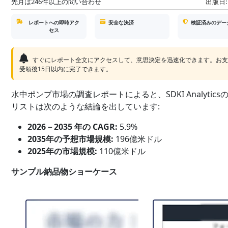
先月は246件以上の問い合わせ
出版日:
レポートへの即時アク
安全な決済
検証済みのデー
セス
すぐにレポート全文にアクセスして、意思決定を迅速化できます。お
受領後15日以内に完了できます。
水中ポンプ市場の調査レポートによると、SDKI Analytics
リストは次のような結論を出しています:
2026－2035 年の CAGR:
5.9%
2035年の予想市場規模:
196億米ドル
2025年の市場規模:
110億米ドル
サンプル納品物ショーケース