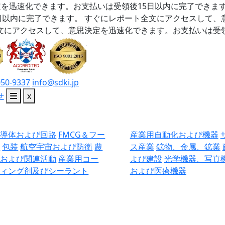
を迅速化できます。お支払いは受領後15日以内に完了できま
日以内に完了できます。
すぐにレポート全文にアクセスして、
文にアクセスして、意思決定を迅速化できます。お支払いは受領
050-9337
info@sdki.jp
せ
x
半導体および回路
FMCG＆フー
産業用自動化および機器
ド
包装
航空宇宙および防衛
農
ス産業
鉱物、金属、鉱業
業および関連活動
産業用コー
よび建設
光学機器、写真
ティング剤及びシーラント
および医療機器