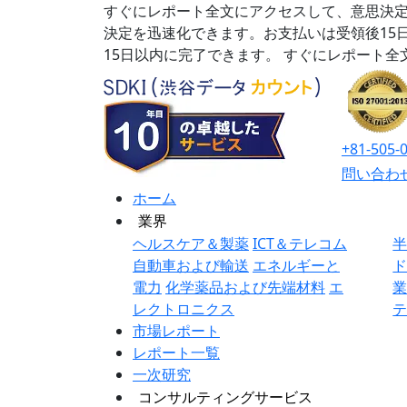
すぐにレポート全文にアクセスして、意思決定
決定を迅速化できます。お支払いは受領後15
15日以内に完了できます。
すぐにレポート全
+81-505-
問い合わ
ホーム
業界
ヘルスケア＆製薬
ICT＆テレコム
自動車および輸送
エネルギーと
電力
化学薬品および先端材料
エ
レクトロニクス
市場レポート
レポート一覧
一次研究
コンサルティングサービス