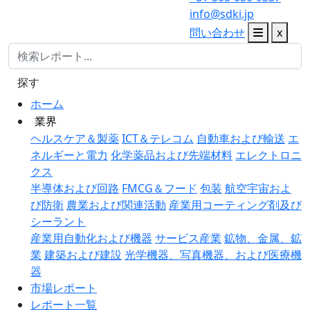
info@sdki.jp
問い合わせ
x
探す
ホーム
業界
ヘルスケア＆製薬
ICT＆テレコム
自動車および輸送
エ
ネルギーと電力
化学薬品および先端材料
エレクトロニ
クス
半導体および回路
FMCG＆フード
包装
航空宇宙およ
び防衛
農業および関連活動
産業用コーティング剤及び
シーラント
産業用自動化および機器
サービス産業
鉱物、金属、鉱
業
建築および建設
光学機器、写真機器、および医療機
器
市場レポート
レポート一覧