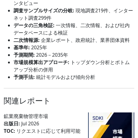
ンタビュー
調査サンプルサイズの分岐:
現地調査219件、インター
ネット調査299件
データの三角検証:
一次情報、二次情報、および社内
データベースによる検証
二次情報源:
企業レポート、政府統計、業界団体資料
基準年:
2025年
予測期間:
2026－2035年
市場規模算出アプローチ:
トップダウン分析とボトム
アップ分析の併用
予測手法:
統計モデルおよび傾向分析
関連レポート
鉱業廃棄物管理市場
出版日:
Jul 2026
TOC:
リクエストに応じて利用可能