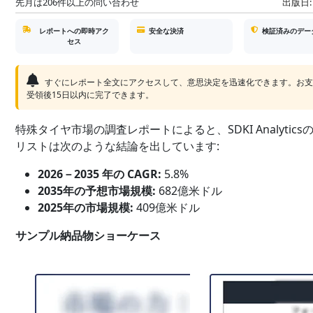
先月は206件以上の問い合わせ
出版日:
レポートへの即時アク
安全な決済
検証済みのデー
セス
すぐにレポート全文にアクセスして、意思決定を迅速化できます。お
受領後15日以内に完了できます。
特殊タイヤ市場の調査レポートによると、SDKI Analytics
リストは次のような結論を出しています:
2026－2035 年の CAGR:
5.8%
2035年の予想市場規模:
682億米ドル
2025年の市場規模:
409億米ドル
サンプル納品物ショーケース