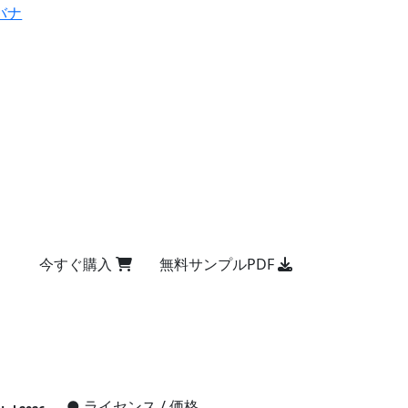
バナ
今すぐ購入
無料サンプルPDF
●
ライセンス / 価格