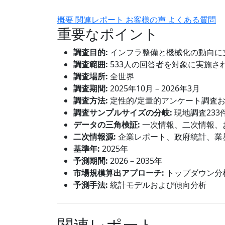
概要
関連レポート
お客様の声
よくある質問
重要なポイント
調査目的:
インフラ整備と機械化の動向に
調査範囲:
533人の回答者を対象に実施さ
調査場所:
全世界
調査期間:
2025年10月 – 2026年3月
調査方法:
定性的/定量的アンケート調査
調査サンプルサイズの分岐:
現地調査233
データの三角検証:
一次情報、二次情報、
二次情報源:
企業レポート、政府統計、業
基準年:
2025年
予測期間:
2026－2035年
市場規模算出アプローチ:
トップダウン分
予測手法:
統計モデルおよび傾向分析
関連レポート