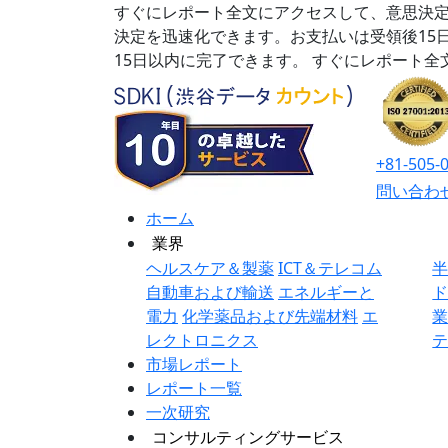
すぐにレポート全文にアクセスして、意思決定
決定を迅速化できます。お支払いは受領後15
15日以内に完了できます。
すぐにレポート全
+81-505-
問い合わ
ホーム
業界
ヘルスケア＆製薬
ICT＆テレコム
自動車および輸送
エネルギーと
電力
化学薬品および先端材料
エ
レクトロニクス
市場レポート
レポート一覧
一次研究
コンサルティングサービス