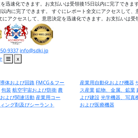
を迅速化できます。お支払いは受領後15日以内に完了できま
日以内に完了できます。
すぐにレポート全文にアクセスして、
文にアクセスして、意思決定を迅速化できます。お支払いは受領
050-9337
info@sdki.jp
せ
x
半導体および回路
FMCG＆フー
産業用自動化および機器
ド
包装
航空宇宙および防衛
農
ス産業
鉱物、金属、鉱業
業および関連活動
産業用コー
よび建設
光学機器、写真
ティング剤及びシーラント
および医療機器