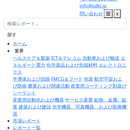
info@sdki.jp
問い合わせ
x
探す
ホーム
業界
ヘルスケア＆製薬
ICT＆テレコム
自動車および輸送
エ
ネルギーと電力
化学薬品および先端材料
エレクトロニ
クス
半導体および回路
FMCG＆フード
包装
航空宇宙およ
び防衛
農業および関連活動
産業用コーティング剤及び
シーラント
産業用自動化および機器
サービス産業
鉱物、金属、鉱
業
建築および建設
光学機器、写真機器、および医療機
器
市場レポート
レポート一覧