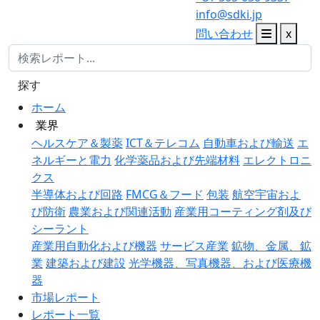
info@sdki.jp
問い合わせ
x
探す
ホーム
業界
ヘルスケア＆製薬
ICT＆テレコム
自動車および輸送
エ
ネルギーと電力
化学薬品および先端材料
エレクトロニ
クス
半導体および回路
FMCG＆フード
包装
航空宇宙およ
び防衛
農業および関連活動
産業用コーティング剤及び
シーラント
産業用自動化および機器
サービス産業
鉱物、金属、鉱
業
建築および建設
光学機器、写真機器、および医療機
器
市場レポート
レポート一覧