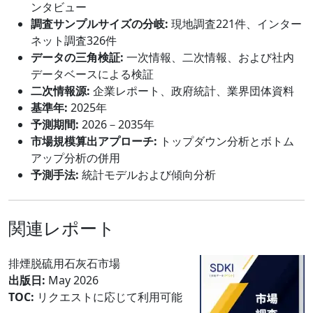
ンタビュー
調査サンプルサイズの分岐:
現地調査221件、インター
ネット調査326件
データの三角検証:
一次情報、二次情報、および社内
データベースによる検証
二次情報源:
企業レポート、政府統計、業界団体資料
基準年:
2025年
予測期間:
2026－2035年
市場規模算出アプローチ:
トップダウン分析とボトム
アップ分析の併用
予測手法:
統計モデルおよび傾向分析
関連レポート
排煙脱硫用石灰石市場
出版日:
May 2026
TOC:
リクエストに応じて利用可能