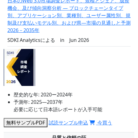
日本のWeb 3.0市場調査レポート、規模とシェア、成長
機会、及び傾向洞察分析 ― ブロックチェーンタイプ
別、アプリケーション別、業種別、ユーザー属性別、規
制及び支払いモデル別、および県―市場の見通しと予測
2026－2035年
SDKI Analyticsによる
in
Jun 2026
歴史的な年:
2020ー2024年
予測年:
2025―2037年
必要に応じて日本語レポートが入手可能
無料サンプルPDF
試読サンプル申込
今買う
品質と信頼の証