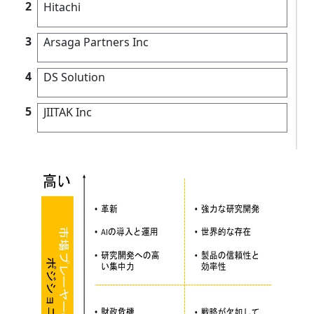
2
Hitachi
3
Arsaga Partners Inc
4
DS Solution
5
JIITAK Inc