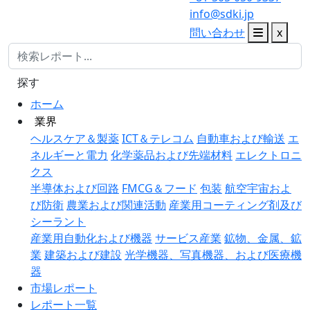
info@sdki.jp
問い合わせ
x
探す
ホーム
業界
ヘルスケア＆製薬
ICT＆テレコム
自動車および輸送
エ
ネルギーと電力
化学薬品および先端材料
エレクトロニ
クス
半導体および回路
FMCG＆フード
包装
航空宇宙およ
び防衛
農業および関連活動
産業用コーティング剤及び
シーラント
産業用自動化および機器
サービス産業
鉱物、金属、鉱
業
建築および建設
光学機器、写真機器、および医療機
器
市場レポート
レポート一覧