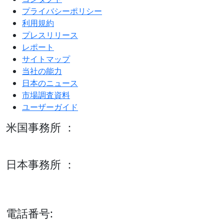
プライバシーポリシー
利用規約
プレスリリース
レポート
サイトマップ
当社の能力
日本のニュース
市場調査資料
ユーザーガイド
米国事務所 ：
600 S Tyler St Suite 2100 #140, Amarillo, TX 79101
日本事務所 ：
15/F セルリアンタワー, 桜丘町26-1、150-8512, 東京、渋谷
区、日本
電話番号: