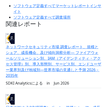
ソフトウェア定義すべてマーケットレポートインサ
イト
ソフトウェア定義すべて調査場所
関連レポート
ネットワークセキュリティ市場 調査レポート、規模と
シェア、成長機会、及び傾向洞察分析― ファイアウォ
ールソリューション別、IAM（アイデンティティ・アク
セス管理）別、導入形態別、サービス別、エンドユーザ
ー業界別及び地域別―世界市場の見通しと予測 2026－
2035年
SDKI Analyticsによる
in
Jun 2026