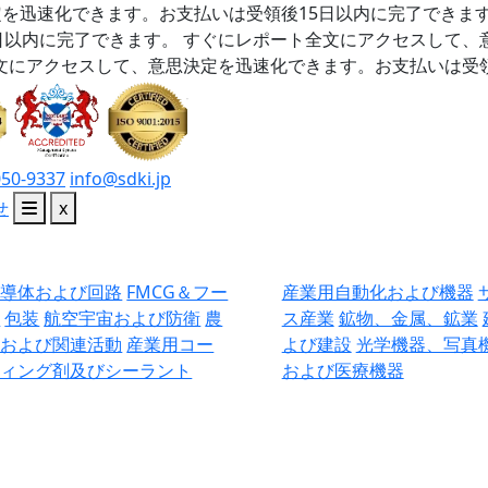
を迅速化できます。お支払いは受領後15日以内に完了できま
日以内に完了できます。
すぐにレポート全文にアクセスして、
文にアクセスして、意思決定を迅速化できます。お支払いは受領
050-9337
info@sdki.jp
せ
x
半導体および回路
FMCG＆フー
産業用自動化および機器
ド
包装
航空宇宙および防衛
農
ス産業
鉱物、金属、鉱業
業および関連活動
産業用コー
よび建設
光学機器、写真
ティング剤及びシーラント
および医療機器