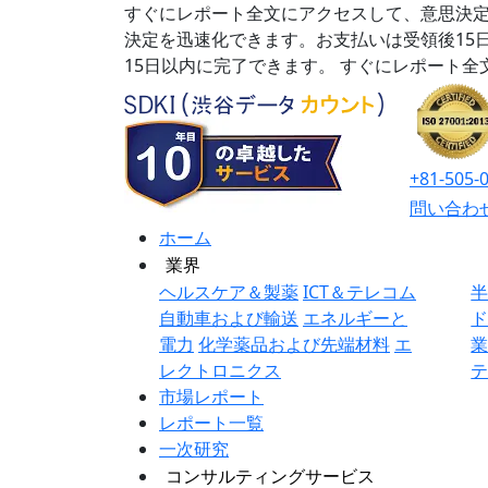
すぐにレポート全文にアクセスして、意思決定
決定を迅速化できます。お支払いは受領後15
15日以内に完了できます。
すぐにレポート全
+81-505-
問い合わ
ホーム
業界
ヘルスケア＆製薬
ICT＆テレコム
自動車および輸送
エネルギーと
電力
化学薬品および先端材料
エ
レクトロニクス
市場レポート
レポート一覧
一次研究
コンサルティングサービス