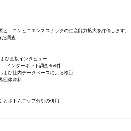
要と、コンビニエンススナックの生産能力拡大を評価します。
れた調査
および直接インタビュー
件、インターネット調査364件
および社内データベースによる検証
界団体資料
析とボトムアップ分析の併用