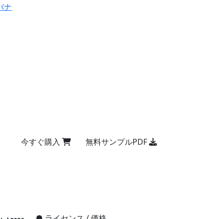
バナ
今すぐ購入
無料サンプルPDF
●
ライセンス / 価格