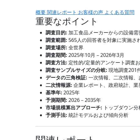
概要
関連レポート
お客様の声
よくある質問
重要なポイント
調査目的:
加工食品メーカーからの設備需
調査範囲:
565人の回答者を対象に実施さ
調査場所:
全世界
調査期間:
2025年10月 – 2026年3月
調査方法:
定性的/定量的アンケート調査
調査サンプルサイズの分岐:
現地調査201
データの三角検証:
一次情報、二次情報、
二次情報源:
企業レポート、政府統計、業
基準年:
2025年
予測期間:
2026－2035年
市場規模算出アプローチ:
トップダウン分
予測手法:
統計モデルおよび傾向分析
関連レポート