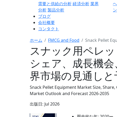
需要と供給の分析
経済分析
業界
分析
製品分析
ン
ブログ
会社概要
コンタクト
ホーム
FMCG and Food
Snack Pellet E
スナック用ペレッ
シェア、成長機会
界市場の見通しと予測
Snack Pellet Equipment Market Size, Share, 
Market Outlook and Forecast 2026-2035
出版日:
Jul 2026
歴史的な年:
2020ー