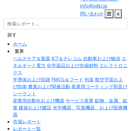
info@sdki.jp
問い合わせ
x
探す
ホーム
業界
ヘルスケア＆製薬
ICT＆テレコム
自動車および輸送
エ
ネルギーと電力
化学薬品および先端材料
エレクトロニ
クス
半導体および回路
FMCG＆フード
包装
航空宇宙およ
び防衛
農業および関連活動
産業用コーティング剤及び
シーラント
産業用自動化および機器
サービス産業
鉱物、金属、鉱
業
建築および建設
光学機器、写真機器、および医療機
器
市場レポート
レポート一覧