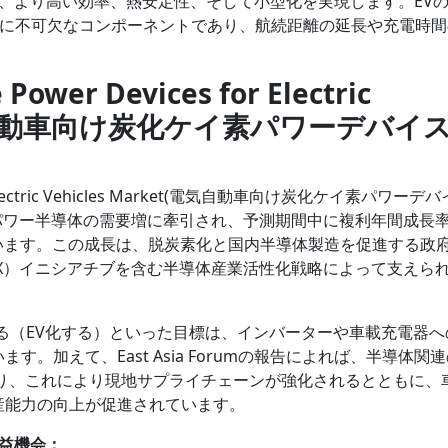
、より高い効率、熱安定性、そして小型化を実現します。EV
ターに不可欠なコンポーネントであり、航続距離の延長や充電時
Power Devices for Electric
t(電気自動車向け炭化ケイ素パワーデバイ
 for Electric Vehicles Market(電気自動車向け炭化ケイ素パワーデ
パワー半導体の需要増に牽引され、予測期間中に複利年間成長
れています。この成長は、脱炭素化と国内半導体製造を促進する政
X）イニシアチブを含む半導体産業活性化戦略によって支えら
にする（EV化する）といった目標は、インバーターや車載充電器へ
す。加えて、East Asia Forumの報告によれば、半導体関
おり、これにより現地サプライチェーンが強化されるとともに、
産能力の向上が促進されています。
益機会：