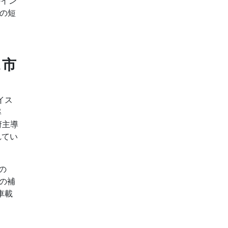
のイン
間の短
ス市
バイス
率
府主導
れてい
の
連の補
車載