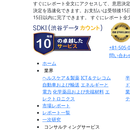
すぐにレポート全文にアクセスして、意思決定
決定を迅速化できます。お支払いは受領後15
15日以内に完了できます。
すぐにレポート全
+81-505-
問い合わ
ホーム
業界
ヘルスケア＆製薬
ICT＆テレコム
自動車および輸送
エネルギーと
電力
化学薬品および先端材料
エ
レクトロニクス
市場レポート
レポート一覧
一次研究
コンサルティングサービス