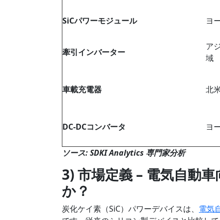
SiCパワーモジュール
ヨ
ア
牽引インバーター
域
車載充電器
北
DC-DCコンバータ
ヨ
ソース: SDKI Analytics 専門家分析
3) 市場定義 – 電気
か？
炭化ケイ素（SiC）パワーデバイスは、
電気