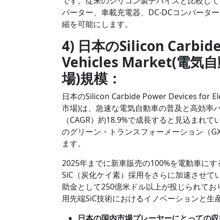
です。従来のシリコン製デバイスと比較して
バーター、車載充電器、DC-DCコンバー
縮を可能にします。
4) 日本のSilicon Carbide 
Vehicles Marke
場)規模：
日本のSilicon Carbide Power Devices
市場)は、急速な電気自動車の普及と高効率
（CAGR）約18.9%で成長すると見込ま
のグリーン・トランスフォーメーション（G
ます。
2025年までに新車販売の100%を電動車
SiC（炭化ケイ素）採用をさらに加速させていま
助金として250億米ドル以上が投じられて
用先端SiC技術におけるイノベーションと生
日本の国内市場プレーヤーにとっての収