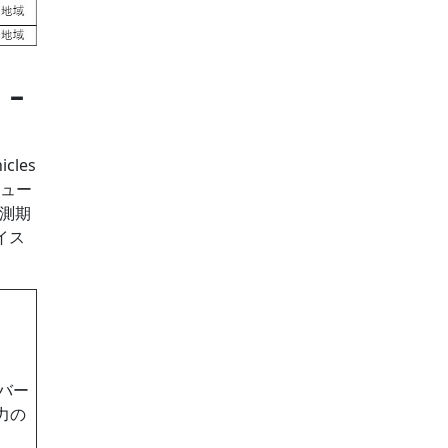
–
cles
ジュー
予測期
バイス
バー
力の