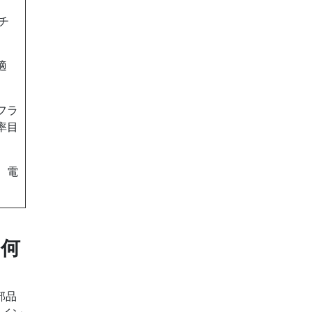
チ
適
フラ
率目
、電
は何
部品