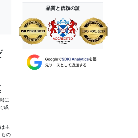
品質と信頼の証
ゼ
模
市場)に
で成
長は主
るもの