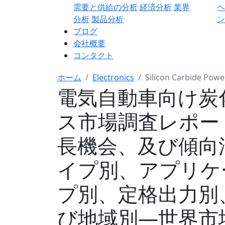
需要と供給の分析
経済分析
業界
分析
製品分析
ン
ブログ
会社概要
コンタクト
ホーム
Electronics
Silicon Carbide Power
電気自動車向け炭
ス市場調査レポー
長機会、及び傾向
イプ別、アプリケ
プ別、定格出力別
び地域別―世界市