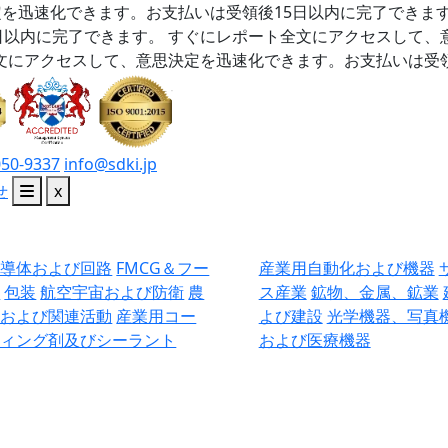
を迅速化できます。お支払いは受領後15日以内に完了できま
日以内に完了できます。
すぐにレポート全文にアクセスして、
文にアクセスして、意思決定を迅速化できます。お支払いは受領
050-9337
info@sdki.jp
せ
x
半導体および回路
FMCG＆フー
産業用自動化および機器
ド
包装
航空宇宙および防衛
農
ス産業
鉱物、金属、鉱業
業および関連活動
産業用コー
よび建設
光学機器、写真
ティング剤及びシーラント
および医療機器