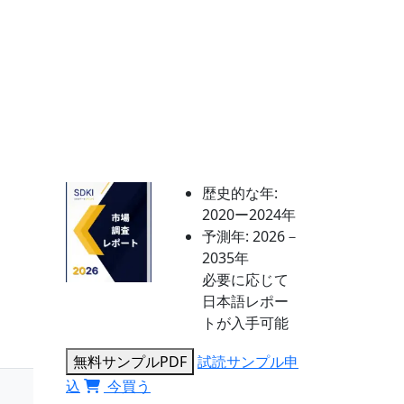
歴史的な年:
2020ー2024年
予測年:
2026－
2035年
必要に応じて
日本語レポー
トが入手可能
無料サンプルPDF
試読サンプル申
込
今買う