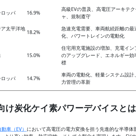
高級EVの普及、高電圧アーキテク
ーロッパ
16.9%
ャ、規制遵守
ジア太平洋地
急速充電需要、車両航続距離の最
18.2%
化、パワートレインの電動化
住宅用充電施設の増加、充電イン
米
15.0%
のアップグレード、エネルギー効
標
車両の電動化、軽量システム設計
ーロッパ
14.7%
力管理の革新
自動車向け炭化ケイ素パワーデバイスと
自動車（EV）
において高電圧の電力変換を担う先進的な半導体