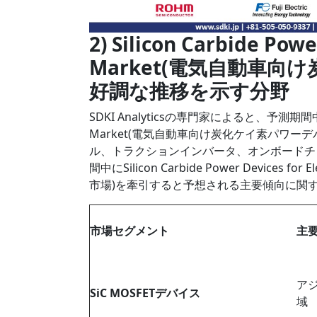
2) Silicon Carbide Powe
Market(電気自動車向
好調な推移を示す分野
SDKI Analyticsの専門家によると、予測期間中に予測され
Market(電気自動車向け炭化ケイ素パワーデバ
ル、トラクションインバータ、オンボードチ
間中にSilicon Carbide Power Devices
市場)を牽引すると予想される主要傾向に関
市場セグメント
主
ア
SiC MOSFETデバイス
域