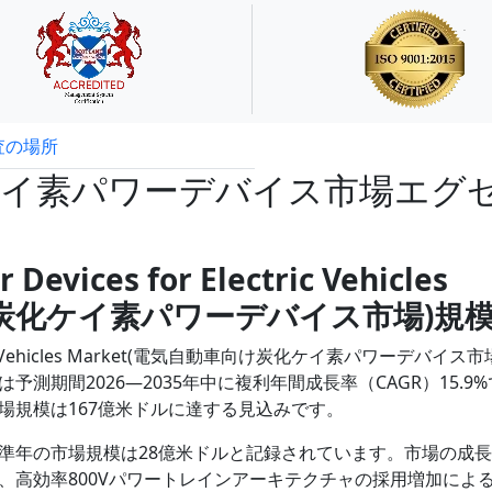
査の場所
試読サンプル申込
ケイ素パワーデバイス市場エグ
r Devices for Electric Vehicles
向け炭化ケイ素パワーデバイス市場)規
 Electric Vehicles Market(電気自動車向け炭化ケイ素パワーデバイス
期間2026―2035年中に複利年間成長率（CAGR）15.9%
場規模は167億米ドルに達する見込みです。
準年の市場規模は28億米ドルと記録されています。市場の成
、高効率800Vパワートレインアーキテクチャの採用増加によ