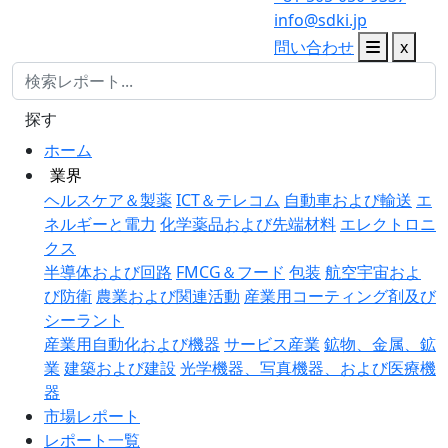
info@sdki.jp
問い合わせ
x
探す
ホーム
業界
ヘルスケア＆製薬
ICT＆テレコム
自動車および輸送
エ
ネルギーと電力
化学薬品および先端材料
エレクトロニ
クス
半導体および回路
FMCG＆フード
包装
航空宇宙およ
び防衛
農業および関連活動
産業用コーティング剤及び
シーラント
産業用自動化および機器
サービス産業
鉱物、金属、鉱
業
建築および建設
光学機器、写真機器、および医療機
器
市場レポート
レポート一覧