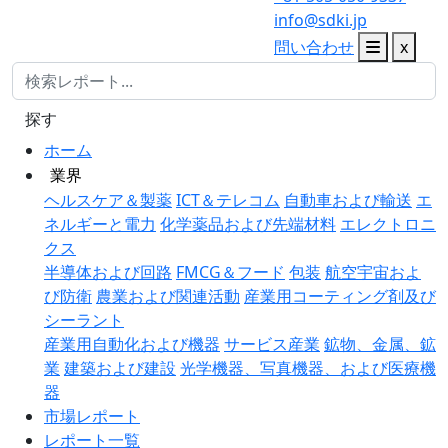
info@sdki.jp
問い合わせ
x
探す
ホーム
業界
ヘルスケア＆製薬
ICT＆テレコム
自動車および輸送
エ
ネルギーと電力
化学薬品および先端材料
エレクトロニ
クス
半導体および回路
FMCG＆フード
包装
航空宇宙およ
び防衛
農業および関連活動
産業用コーティング剤及び
シーラント
産業用自動化および機器
サービス産業
鉱物、金属、鉱
業
建築および建設
光学機器、写真機器、および医療機
器
市場レポート
レポート一覧