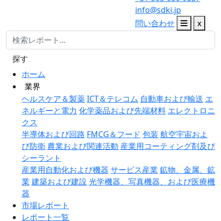
info@sdki.jp
問い合わせ
x
探す
ホーム
業界
ヘルスケア＆製薬
ICT＆テレコム
自動車および輸送
エ
ネルギーと電力
化学薬品および先端材料
エレクトロニ
クス
半導体および回路
FMCG＆フード
包装
航空宇宙およ
び防衛
農業および関連活動
産業用コーティング剤及び
シーラント
産業用自動化および機器
サービス産業
鉱物、金属、鉱
業
建築および建設
光学機器、写真機器、および医療機
器
市場レポート
レポート一覧