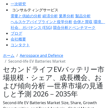
一次研究
コンサルティングサービス
需要と供給の分析
経済分析
業界分析
製品分析
ヘルスケアパイプラインと疫学分析
合併と買収
環境、
社会、ガバナンス (ESG)
競合分析とベンチマーク
ブログ
会社概要
コンタクト
ホーム
Aerospace and Defence
Second-life EV Batteries Market
セカンドライフEVバッテリー市
場規模・シェア、成長機会、お
よび傾向分析 ―世界市場の見通
しと予測 2026－2035年
Second-life EV Batteries Market Size, Share, Growth