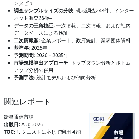
ンタビュー
調査サンプルサイズの分岐:
現地調査248件、インター
ネット調査264件
データの三角検証:
一次情報、二次情報、および社内
データベースによる検証
二次情報源:
企業レポート、政府統計、業界団体資料
基準年:
2025年
予測期間:
2026－2035年
市場規模算出アプローチ:
トップダウン分析とボトム
アップ分析の併用
予測手法:
統計モデルおよび傾向分析
関連レポート
衛星通信市場
出版日:
Aug 2026
TOC:
リクエストに応じて利用可能