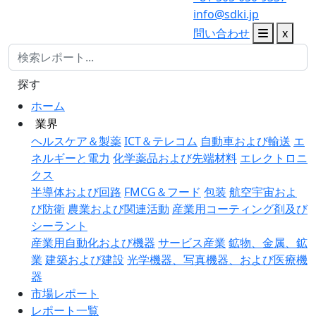
info@sdki.jp
問い合わせ
x
探す
ホーム
業界
ヘルスケア＆製薬
ICT＆テレコム
自動車および輸送
エ
ネルギーと電力
化学薬品および先端材料
エレクトロニ
クス
半導体および回路
FMCG＆フード
包装
航空宇宙およ
び防衛
農業および関連活動
産業用コーティング剤及び
シーラント
産業用自動化および機器
サービス産業
鉱物、金属、鉱
業
建築および建設
光学機器、写真機器、および医療機
器
市場レポート
レポート一覧