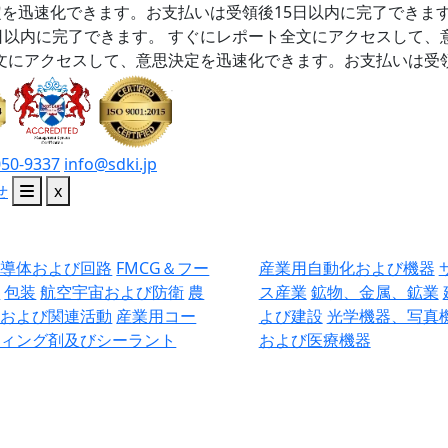
を迅速化できます。お支払いは受領後15日以内に完了できま
日以内に完了できます。
すぐにレポート全文にアクセスして、
文にアクセスして、意思決定を迅速化できます。お支払いは受領
050-9337
info@sdki.jp
せ
x
半導体および回路
FMCG＆フー
産業用自動化および機器
ド
包装
航空宇宙および防衛
農
ス産業
鉱物、金属、鉱業
業および関連活動
産業用コー
よび建設
光学機器、写真
ティング剤及びシーラント
および医療機器