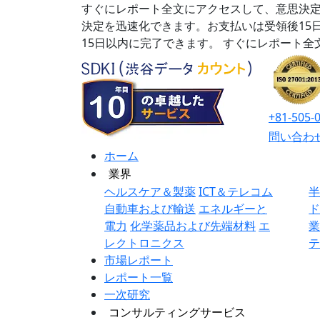
すぐにレポート全文にアクセスして、意思決定
決定を迅速化できます。お支払いは受領後15
15日以内に完了できます。
すぐにレポート全
+81-505-
問い合わ
ホーム
業界
ヘルスケア＆製薬
ICT＆テレコム
自動車および輸送
エネルギーと
電力
化学薬品および先端材料
エ
レクトロニクス
市場レポート
レポート一覧
一次研究
コンサルティングサービス