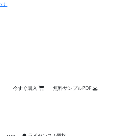
バナ
今すぐ購入
無料サンプルPDF
●
ライセンス / 価格