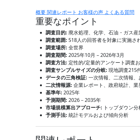
概要
関連レポート
お客様の声
よくある質問
重要なポイント
調査目的:
廃水処理、化学、石油・ガス産
調査範囲:
518人の回答者を対象に実施さ
調査場所:
全世界
調査期間:
2025年10月 – 2026年3月
調査方法:
定性的/定量的アンケート調査
調査サンプルサイズの分岐:
現地調査215
データの三角検証:
一次情報、二次情報、
二次情報源:
企業レポート、政府統計、業
基準年:
2025年
予測期間:
2026－2035年
市場規模算出アプローチ:
トップダウン分
予測手法:
統計モデルおよび傾向分析
関連レポート