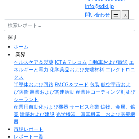
info@sdki.jp
問い合わせ
x
探す
ホーム
業界
ヘルスケア＆製薬
ICT＆テレコム
自動車および輸送
エ
ネルギーと電力
化学薬品および先端材料
エレクトロニ
クス
半導体および回路
FMCG＆フード
包装
航空宇宙およ
び防衛
農業および関連活動
産業用コーティング剤及び
シーラント
産業用自動化および機器
サービス産業
鉱物、金属、鉱
業
建築および建設
光学機器、写真機器、および医療機
器
市場レポート
レポート一覧