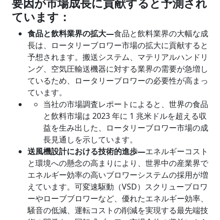
要因が市場成長に貢献すると予測され
ています：
食品と飲料業界の拡大―
食品と飲料業界の大幅な成
長は、ロータリーブロワー市場の拡大に貢献すると
予想されます。搬送システム、マテリアルハンドリ
ング、空気圧輸送機器に対する業界の需要が急増し
ているため、ロータリーブロワーの必要性が高まっ
ています。
当社の市場調査レポートによると、世界の食品
と飲料市場は 2023 年に 1 兆米ドルを超える収
益を生み出した、ロータリーブロワー市場の成
長見通しを示しています。
送風機設計における技術的進歩―
エネルギーコスト
と環境への懸念の高まりにより、世界中の産業界で
エネルギー効率の高いブロワーシステムの採用が増
えています。可変速駆動（VSD）スクリューブロワ
ーやローブブロワーなど、優れたエネルギー効率、
騒音の低減、運転コストの削減を実現する最先端技