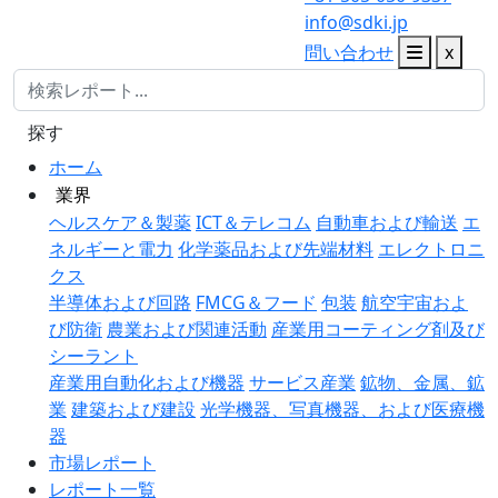
info@sdki.jp
問い合わせ
x
探す
ホーム
業界
ヘルスケア＆製薬
ICT＆テレコム
自動車および輸送
エ
ネルギーと電力
化学薬品および先端材料
エレクトロニ
クス
半導体および回路
FMCG＆フード
包装
航空宇宙およ
び防衛
農業および関連活動
産業用コーティング剤及び
シーラント
産業用自動化および機器
サービス産業
鉱物、金属、鉱
業
建築および建設
光学機器、写真機器、および医療機
器
市場レポート
レポート一覧