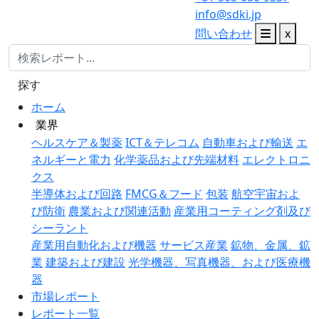
info@sdki.jp
問い合わせ
x
探す
ホーム
業界
ヘルスケア＆製薬
ICT＆テレコム
自動車および輸送
エ
ネルギーと電力
化学薬品および先端材料
エレクトロニ
クス
半導体および回路
FMCG＆フード
包装
航空宇宙およ
び防衛
農業および関連活動
産業用コーティング剤及び
シーラント
産業用自動化および機器
サービス産業
鉱物、金属、鉱
業
建築および建設
光学機器、写真機器、および医療機
器
市場レポート
レポート一覧