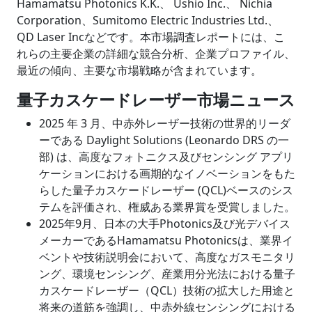
Hamamatsu Photonics K.K.、 Ushio Inc.、 Nichia
Corporation、Sumitomo Electric Industries Ltd.、
QD Laser Incなどです。本市場調査レポートには、こ
れらの主要企業の詳細な競合分析、企業プロファイル、
最近の傾向、主要な市場戦略が含まれています。
量子カスケードレーザー市場ニュース
2025 年 3 月、中赤外レーザー技術の世界的リーダ
ーである Daylight Solutions (Leonardo DRS の一
部) は、高度なフォトニクス及びセンシング アプリ
ケーションにおける画期的なイノベーションをもた
らした量子カスケードレーザー (QCL)ベースのシス
テムを評価され、権威ある業界賞を受賞しました。
2025年9月、日本の大手Photonics及び光デバイス
メーカーであるHamamatsu Photonicsは、業界イ
ベントや技術説明会において、高度なガスモニタリ
ング、環境センシング、産業用分光法における量子
カスケードレーザー（QCL）技術の拡大した用途と
将来の道筋を強調し、中赤外線センシングにおける