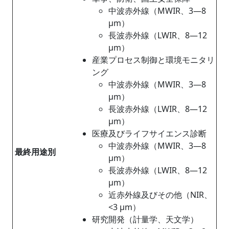
中波赤外線（MWIR、3―8
µm）
長波赤外線（LWIR、8―12
µm）
産業プロセス制御と環境モニタリ
ング
中波赤外線（MWIR、3―8
µm）
長波赤外線（LWIR、8―12
µm）
医療及びライフサイエンス診断
中波赤外線（MWIR、3―8
最終用途別
µm）
長波赤外線（LWIR、8―12
µm）
近赤外線及びその他（NIR、
<3 µm）
研究開発（計量学、天文学）