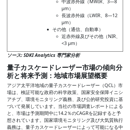
中波赤外線（MWIR、3―8
µm）
長波赤外線（LWIR、8―12
µm）
その他（通信、自動車）
近赤外線及びその他（NIR、
<3 µm）
ソース: SDKI Analytics 専門家分析
量子カスケードレーザー市場の傾向分
析と将来予測：地域市場展望概要
アジア太平洋地域の量子カスケードレーザー（QCL）市
場は、検証可能な政府の科学政策、国家安全保障イニシ
アチブ、環境モニタリング義務、及び公的研究投資に基
づいて発展しています。当社の市場調査レポートによる
と、市場は予測期間中に14.2％のCAGRを記録すると予
想されています。国家環境モニタリング及び大気質執行
義務は、量子カスケードレーザーによって可能になる中