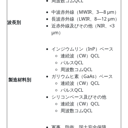
周波数コムQCL
中波赤外線（
MWIR、3―8 µm）
長波赤外線（LWIR、8―12 µm）
波長別
近赤外線及びその他（NIR、<3
µm）
インジウムリン（InP）ベース
連続波（CW）QCL
パルスQCL
周波数コムQCL
ガリウムヒ素（GaAs）ベース
製造材料別
連続波（CW）QCL
パルスQCL
シリコンベース及びその他
連続波（CW）QCL
周波数コムQCL
軍事、防衛、国土安全保障