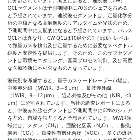
に分割されています。調査によると、連続波（CW）
QCLセグメントは予測期間中に70％のシェアを占める
と予想されています。連続波セグメントは、定量化学分
析の中核となる高解像度のリアルタイム分光法のため、
予測期間中に支配的になると予想されています。パルス
QCLとは異なり、CW QCLは10億分の1（ppb）レベル
で微量ガスを検出及び定量するために必要なスペクトル
純度と安定性を提供します。そのため、このサブセグメ
ントは環境モニタリング、産業プロセス制御、及び高度
な医療診断に不可欠なものとなっています。
波長別を考慮すると、量子カスケードレーザー市場は、
中波赤外線（MWIR、3―8 µm）、長波赤外線
（LWIR、8―12 µm）、近赤外線及びその他（NIR、<3
µm）に分割されています。当社の調査レポートによる
と、中波赤外線セグメントは予測期間中に62%のシェア
を占め、市場を独占すると予想されています。MWIR領
域には、メタン（CH₄）、亜酸化窒素（N₂O）、二酸化
炭素（CO₂）、揮発性有機化合物（VOC）、多くの爆発