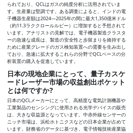
られており、QCLはガスの純度分析に活用されていま
す。生産量は堅調です。ある調査によると、インドの電
子機器生産額は2024―2025年の間に最大1,350億米ドル
（約11.3ラククロールルピー）に増加すると予想されて
います。アナリストの見解では、電子機器製造クラスタ
ーの急速な成長は、製造の安全性と歩留まりを維持する
ために産業グレードのガス検知装置への需要を生み出し
ており、急速に拡大するこれらの分野でQCLベースの分
析装置の購入を促進しています。
日本の現地企業にとって、量子カスケ
ードレーザー市場の収益創出ポケット
とは何ですか?
日本のQCLメーカーにとって、高精度な電気計測機器や
工業製品のセンシングに使用される光学デバイスの販売
は、大きな収益源となっています。中赤外線センサーの
ニッチ市場は、浜松ホトニクスなどの日本企業が占めて
います。財務省のデータに基づき、電子情報技術産業協