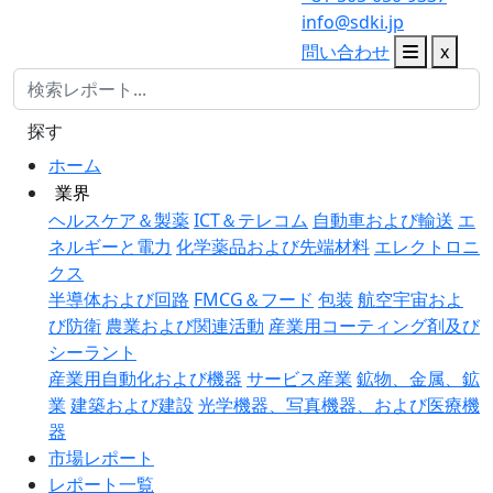
info@sdki.jp
問い合わせ
x
探す
ホーム
業界
ヘルスケア＆製薬
ICT＆テレコム
自動車および輸送
エ
ネルギーと電力
化学薬品および先端材料
エレクトロニ
クス
半導体および回路
FMCG＆フード
包装
航空宇宙およ
び防衛
農業および関連活動
産業用コーティング剤及び
シーラント
産業用自動化および機器
サービス産業
鉱物、金属、鉱
業
建築および建設
光学機器、写真機器、および医療機
器
市場レポート
レポート一覧