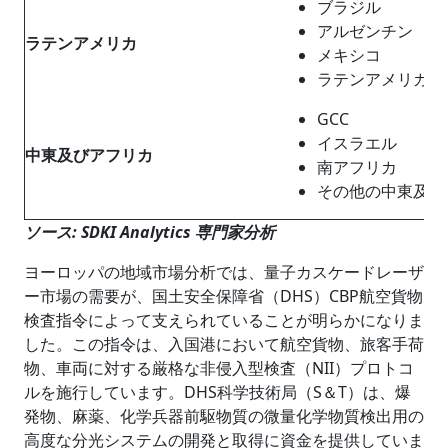
ブラジル
アルゼンチン
ラテンアメリカ
メキシコ
ラテンアメリカの
GCC
イスラエル
中東及びアフリカ
南アフリカ
その他の中東及び
ソース: SDKI Analytics 専門家分析
ヨーロッパの地域市場分析では、量子カスケードレーザ
ー市場の需要が、国土安全保障省（DHS）CBP航空貨物
検査指令によって支えられていることが明らかになりま
した。この指令は、入国港において航空貨物、旅客手荷
物、車両に対する厳格な非侵入型検査（NII）プロトコ
ルを施行しています。DHS科学技術局（S＆T）は、爆
発物、麻薬、化学兵器前駆物質の微量化学物質検出用の
高度な分光システムの開発と取得に資金を提供していま