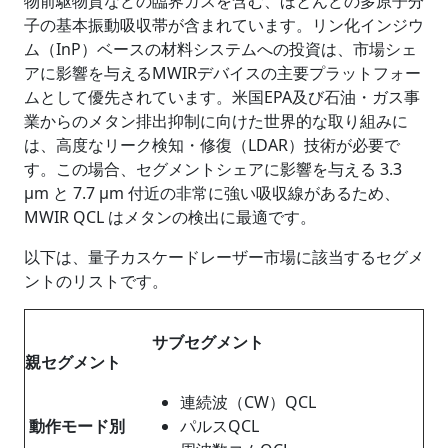
物前駆物質などの臨界ガスを含む、ほとんどの多原子分
子の基本振動吸収帯が含まれています。リン化インジウ
ム（InP）ベースの材料システムへの投資は、市場シェ
アに影響を与えるMWIRデバイスの主要プラットフォー
ムとして優先されています。米国EPA及び石油・ガス事
業からのメタン排出抑制に向けた世界的な取り組みに
は、高度なリーク検知・修復（LDAR）技術が必要で
す。この場合、セグメントシェアに影響を与える 3.3
µm と 7.7 µm 付近の非常に強い吸収線があるため、
MWIR QCL はメタンの検出に最適です。
以下は、量子カスケードレーザー市場に該当するセグメ
ントのリストです。
サブセグメント
親セグメント
連続波（CW）QCL
動作モード別
パルスQCL