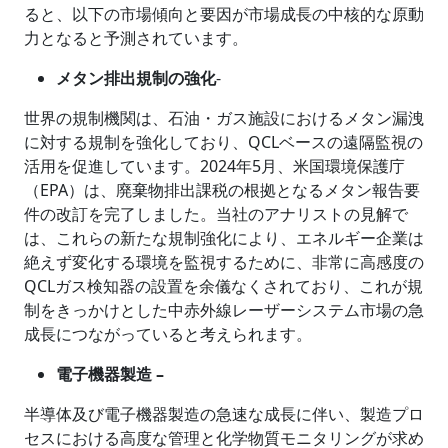
ると、以下の市場傾向と要因が市場成長の中核的な原動
力となると予測されています。
メタン排出規制の強化
-
世界の規制機関は、石油・ガス施設におけるメタン漏洩
に対する規制を強化しており、QCLベースの遠隔監視の
活用を促進しています。2024年5月、米国環境保護庁
（EPA）は、廃棄物排出課税の根拠となるメタン報告要
件の改訂を完了しました。当社のアナリストの見解で
は、これらの新たな規制強化により、エネルギー企業は
絶えず変化する環境を監視するために、非常に高感度の
QCLガス検知器の設置を余儀なくされており、これが規
制をきっかけとした中赤外線レーザーシステム市場の急
成長につながっていると考えられます。
電子機器製造 –
半導体及び電子機器製造の急速な成長に伴い、製造プロ
セスにおける高度な管理と化学物質モニタリングが求め