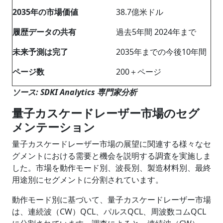
2035年の市場価値
38.7億米ドル
履歴データの共有
過去5年間 2024年まで
未来予測は完了
2035年までの今後10年間
ページ数
200＋ページ
ソース: SDKI Analytics 専門家分析
量子カスケードレーザー市場のセグ
メンテーション
量子カスケードレーザー市場の展望に関連する様々なセ
グメントにおける需要と機会を説明する調査を実施しま
した。市場を
動作モード別、
波長別
、製造材料別、最終
用途別にセグメントに分割されています。
動作モード別に基づいて、量子カスケードレーザー市場
は、連続波（CW）QCL、パルスQCL、周波数コムQCL