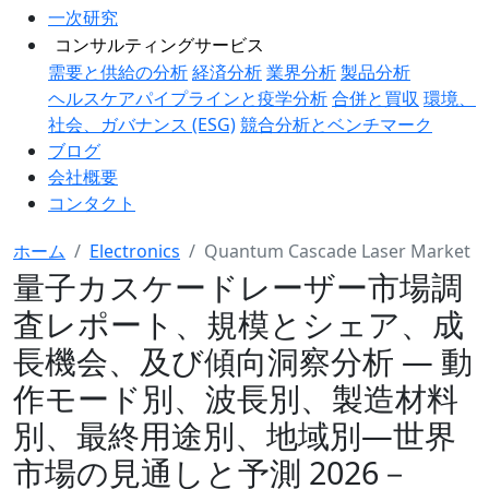
一次研究
コンサルティングサービス
需要と供給の分析
経済分析
業界分析
製品分析
ヘルスケアパイプラインと疫学分析
合併と買収
環境、
社会、ガバナンス (ESG)
競合分析とベンチマーク
ブログ
会社概要
コンタクト
ホーム
Electronics
Quantum Cascade Laser Market
量子カスケードレーザー市場調
査レポート、規模とシェア、成
長機会、及び傾向洞察分析 ― 動
作モード別、波長別、製造材料
別、最終用途別、地域別―世界
市場の見通しと予測 2026－