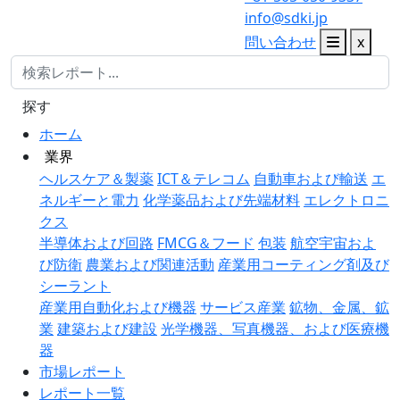
info@sdki.jp
問い合わせ
x
探す
ホーム
業界
ヘルスケア＆製薬
ICT＆テレコム
自動車および輸送
エ
ネルギーと電力
化学薬品および先端材料
エレクトロニ
クス
半導体および回路
FMCG＆フード
包装
航空宇宙およ
び防衛
農業および関連活動
産業用コーティング剤及び
シーラント
産業用自動化および機器
サービス産業
鉱物、金属、鉱
業
建築および建設
光学機器、写真機器、および医療機
器
市場レポート
レポート一覧