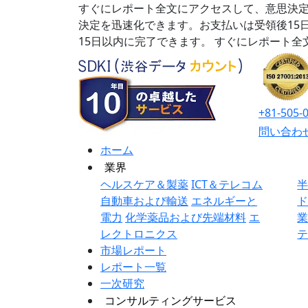
すぐにレポート全文にアクセスして、意思決定
決定を迅速化できます。お支払いは受領後15
15日以内に完了できます。
すぐにレポート全
+81-505-
問い合わ
ホーム
業界
ヘルスケア＆製薬
ICT＆テレコム
自動車および輸送
エネルギーと
電力
化学薬品および先端材料
エ
レクトロニクス
市場レポート
レポート一覧
一次研究
コンサルティングサービス