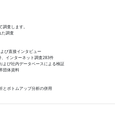
て調査します。
れた調査
および直接インタビュー
件、インターネット調査283件
および社内データベースによる検証
界団体資料
析とボトムアップ分析の併用