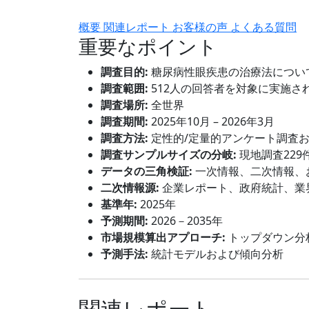
概要
関連レポート
お客様の声
よくある質問
重要なポイント
調査目的:
糖尿病性眼疾患の治療法につい
調査範囲:
512人の回答者を対象に実施さ
調査場所:
全世界
調査期間:
2025年10月 – 2026年3月
調査方法:
定性的/定量的アンケート調査
調査サンプルサイズの分岐:
現地調査229
データの三角検証:
一次情報、二次情報、
二次情報源:
企業レポート、政府統計、業
基準年:
2025年
予測期間:
2026－2035年
市場規模算出アプローチ:
トップダウン分
予測手法:
統計モデルおよび傾向分析
関連レポート