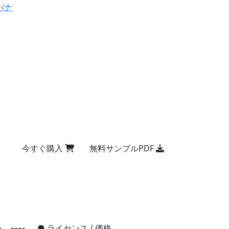
バナ
今すぐ購入
無料サンプルPDF
●
ライセンス / 価格