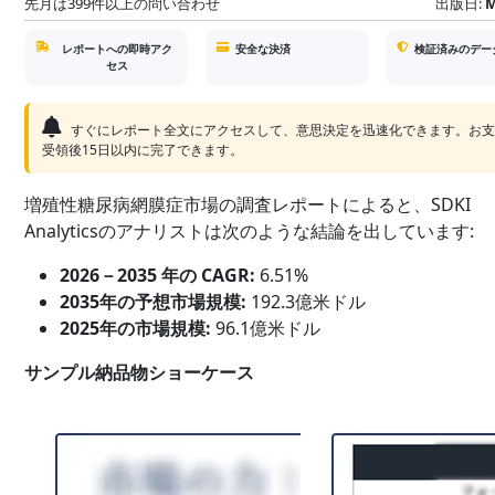
先月は399件以上の問い合わせ
出版日:
M
レポートへの即時アク
安全な決済
検証済みのデー
セス
すぐにレポート全文にアクセスして、意思決定を迅速化できます。お
受領後15日以内に完了できます。
増殖性糖尿病網膜症市場の調査レポートによると、SDKI
Analyticsのアナリストは次のような結論を出しています:
2026－2035 年の CAGR:
6.51%
2035年の予想市場規模:
192.3億米ドル
2025年の市場規模:
96.1億米ドル
サンプル納品物ショーケース