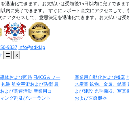
を迅速化できます。お支払いは受領後15日以内に完了できま
日以内に完了できます。
すぐにレポート全文にアクセスして、
文にアクセスして、意思決定を迅速化できます。お支払いは受領
050-9337
info@sdki.jp
せ
x
半導体および回路
FMCG＆フー
産業用自動化および機器
ド
包装
航空宇宙および防衛
農
ス産業
鉱物、金属、鉱業
業および関連活動
産業用コー
よび建設
光学機器、写真
ティング剤及びシーラント
および医療機器