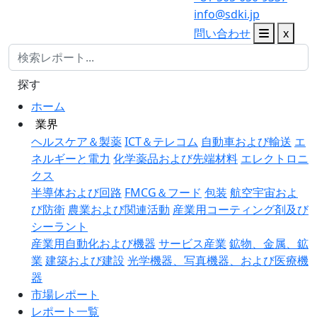
info@sdki.jp
問い合わせ
x
探す
ホーム
業界
ヘルスケア＆製薬
ICT＆テレコム
自動車および輸送
エ
ネルギーと電力
化学薬品および先端材料
エレクトロニ
クス
半導体および回路
FMCG＆フード
包装
航空宇宙およ
び防衛
農業および関連活動
産業用コーティング剤及び
シーラント
産業用自動化および機器
サービス産業
鉱物、金属、鉱
業
建築および建設
光学機器、写真機器、および医療機
器
市場レポート
レポート一覧