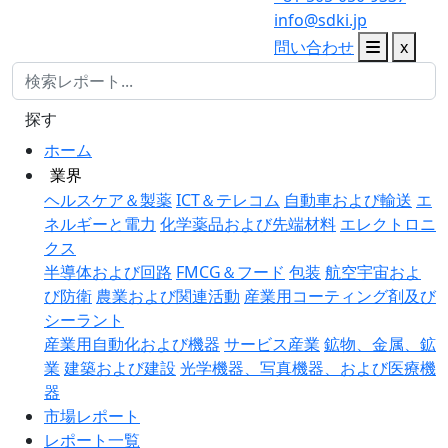
info@sdki.jp
問い合わせ
x
探す
ホーム
業界
ヘルスケア＆製薬
ICT＆テレコム
自動車および輸送
エ
ネルギーと電力
化学薬品および先端材料
エレクトロニ
クス
半導体および回路
FMCG＆フード
包装
航空宇宙およ
び防衛
農業および関連活動
産業用コーティング剤及び
シーラント
産業用自動化および機器
サービス産業
鉱物、金属、鉱
業
建築および建設
光学機器、写真機器、および医療機
器
市場レポート
レポート一覧