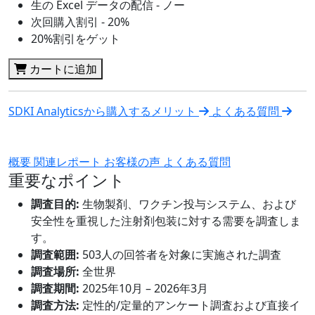
生の Excel データの配信 - ノー
次回購入割引 - 20%
20%割引をゲット
カートに追加
SDKI Analyticsから購入するメリット
よくある質問
概要
関連レポート
お客様の声
よくある質問
重要なポイント
調査目的:
生物製剤、ワクチン投与システム、および
安全性を重視した注射剤包装に対する需要を調査しま
す。
調査範囲:
503人の回答者を対象に実施された調査
調査場所:
全世界
調査期間:
2025年10月 – 2026年3月
調査方法:
定性的/定量的アンケート調査および直接イ