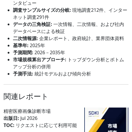
ンタビュー
調査サンプルサイズの分岐:
現地調査212件、インター
ネット調査291件
データの三角検証:
一次情報、二次情報、および社内
データベースによる検証
二次情報源:
企業レポート、政府統計、業界団体資料
基準年:
2025年
予測期間:
2026－2035年
市場規模算出アプローチ:
トップダウン分析とボトム
アップ分析の併用
予測手法:
統計モデルおよび傾向分析
関連レポート
精密医療画像診断市場
出版日:
Jul 2026
TOC:
リクエストに応じて利用可能