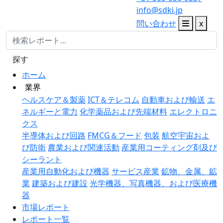
info@sdki.jp
問い合わせ
x
探す
ホーム
業界
ヘルスケア＆製薬
ICT＆テレコム
自動車および輸送
エ
ネルギーと電力
化学薬品および先端材料
エレクトロニ
クス
半導体および回路
FMCG＆フード
包装
航空宇宙およ
び防衛
農業および関連活動
産業用コーティング剤及び
シーラント
産業用自動化および機器
サービス産業
鉱物、金属、鉱
業
建築および建設
光学機器、写真機器、および医療機
器
市場レポート
レポート一覧