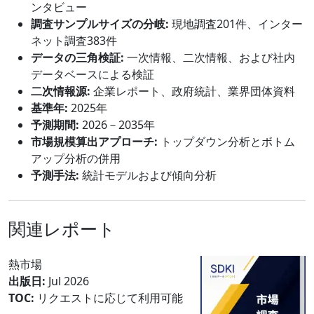
ンタビュー
調査サンプルサイズの分岐:
現地調査201件、インター
ネット調査383件
データの三角検証:
一次情報、二次情報、および社内
データベースによる検証
二次情報源:
企業レポート、政府統計、業界団体資料
基準年:
2025年
予測期間:
2026－2035年
市場規模算出アプローチ:
トップダウン分析とボトム
アップ分析の併用
予測手法:
統計モデルおよび傾向分析
関連レポート
熱市場
出版日:
Jul 2026
TOC:
リクエストに応じて利用可能