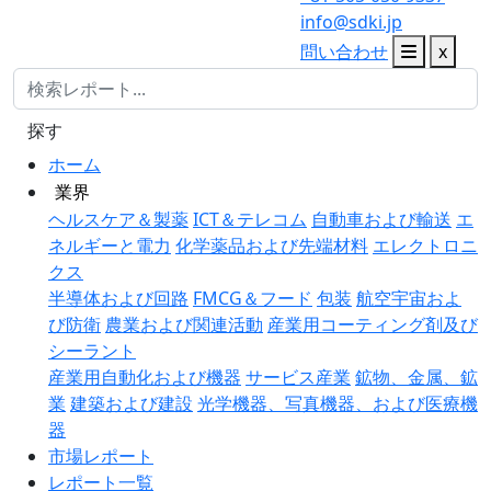
info@sdki.jp
問い合わせ
x
探す
ホーム
業界
ヘルスケア＆製薬
ICT＆テレコム
自動車および輸送
エ
ネルギーと電力
化学薬品および先端材料
エレクトロニ
クス
半導体および回路
FMCG＆フード
包装
航空宇宙およ
び防衛
農業および関連活動
産業用コーティング剤及び
シーラント
産業用自動化および機器
サービス産業
鉱物、金属、鉱
業
建築および建設
光学機器、写真機器、および医療機
器
市場レポート
レポート一覧