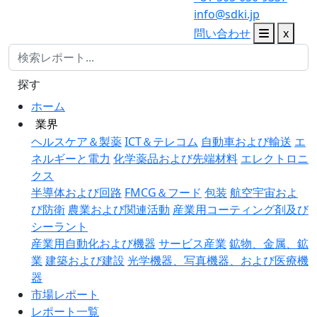
info@sdki.jp
問い合わせ
x
探す
ホーム
業界
ヘルスケア＆製薬
ICT＆テレコム
自動車および輸送
エ
ネルギーと電力
化学薬品および先端材料
エレクトロニ
クス
半導体および回路
FMCG＆フード
包装
航空宇宙およ
び防衛
農業および関連活動
産業用コーティング剤及び
シーラント
産業用自動化および機器
サービス産業
鉱物、金属、鉱
業
建築および建設
光学機器、写真機器、および医療機
器
市場レポート
レポート一覧