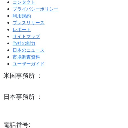
コンタクト
プライバシーポリシー
利用規約
プレスリリース
レポート
サイトマップ
当社の能力
日本のニュース
市場調査資料
ユーザーガイド
米国事務所 ：
600 S Tyler St Suite 2100 #140, Amarillo, TX 79101
日本事務所 ：
15/F セルリアンタワー, 桜丘町26-1、150-8512, 東京、渋谷
区、日本
電話番号: