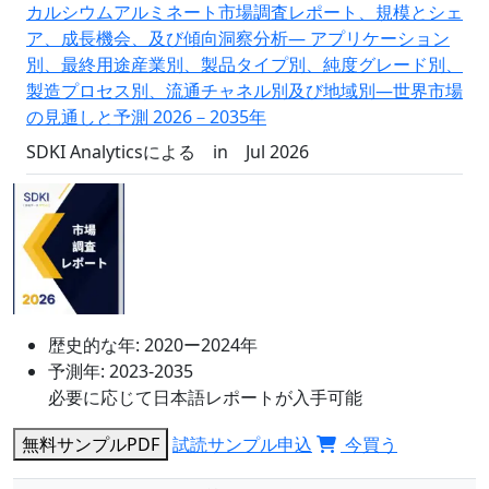
カルシウムアルミネート市場調査レポート、規模とシェ
ア、成長機会、及び傾向洞察分析― アプリケーション
別、最終用途産業別、製品タイプ別、純度グレード別、
製造プロセス別、流通チャネル別及び地域別―世界市場
の見通しと予測 2026－2035年
SDKI Analyticsによる
in
Jul 2026
歴史的な年:
2020ー2024年
予測年:
2023-2035
必要に応じて日本語レポートが入手可能
無料サンプルPDF
試読サンプル申込
今買う