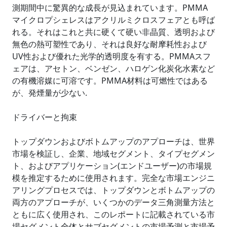
測期間中に驚異的な成長が見込まれています。PMMA
マイクロプシェレスはアクリルミクロスフェアとも呼ば
れる。それはこれと共に硬くて硬い非晶質、透明および
無色の熱可塑性であり、それは良好な耐摩耗性および
UV性および優れた光学的透明度を有する。PMMAスフ
ェアは、アセトン、ベンゼン、ハロゲン化炭化水素など
の有機溶媒に可溶です。PMMA材料は可燃性ではある
が、発煙量が少ない.
ドライバーと拘束
トップダウンおよびボトムアップのアプローチは、世界
市場を検証し、企業、地域セグメント、タイプセグメン
ト、およびアプリケーション(エンドユーザー)の市場規
模を推定するために使用されます。完全な市場エンジニ
アリングプロセスでは、トップダウンとボトムアップの
両方のアプローチが、いくつかのデータ三角測量方法と
ともに広く使用され、このレポートに記載されている市
場セグメント全体とサブセグメントの市場予測と市場予