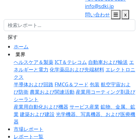
info@sdki.jp
問い合わせ
x
探す
ホーム
業界
ヘルスケア＆製薬
ICT＆テレコム
自動車および輸送
エ
ネルギーと電力
化学薬品および先端材料
エレクトロニ
クス
半導体および回路
FMCG＆フード
包装
航空宇宙およ
び防衛
農業および関連活動
産業用コーティング剤及び
シーラント
産業用自動化および機器
サービス産業
鉱物、金属、鉱
業
建築および建設
光学機器、写真機器、および医療機
器
市場レポート
レポート一覧