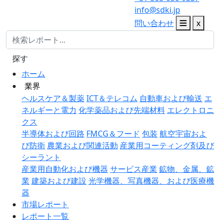
info@sdki.jp
問い合わせ
x
探す
ホーム
業界
ヘルスケア＆製薬
ICT＆テレコム
自動車および輸送
エ
ネルギーと電力
化学薬品および先端材料
エレクトロニ
クス
半導体および回路
FMCG＆フード
包装
航空宇宙およ
び防衛
農業および関連活動
産業用コーティング剤及び
シーラント
産業用自動化および機器
サービス産業
鉱物、金属、鉱
業
建築および建設
光学機器、写真機器、および医療機
器
市場レポート
レポート一覧