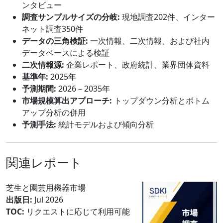
ンタビュー
調査サンプルサイズの分岐:
現地調査202件、インター
ネット調査350件
データの三角検証:
一次情報、二次情報、および社内
データベースによる検証
二次情報源:
企業レポート、政府統計、業界団体資料
基準年:
2025年
予測期間:
2026－2035年
市場規模算出アプローチ:
トップダウン分析とボトム
アップ分析の併用
予測手法:
統計モデルおよび傾向分析
関連レポート
芝生と園芸用機器市場
出版日:
Jul 2026
TOC:
リクエストに応じて利用可能