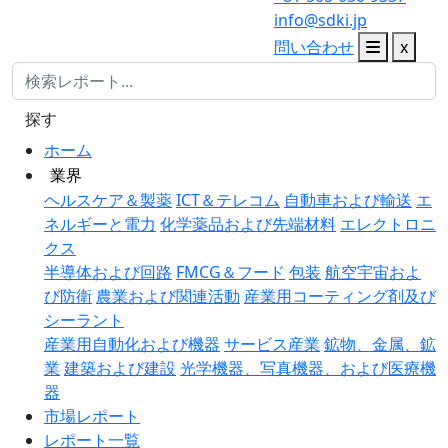
info@sdki.jp
問い合わせ
x
探す
ホーム
業界
ヘルスケア＆製薬
ICT＆テレコム
自動車および輸送
エ
ネルギーと電力
化学薬品および先端材料
エレクトロニ
クス
半導体および回路
FMCG＆フード
包装
航空宇宙およ
び防衛
農業および関連活動
産業用コーティング剤及び
シーラント
産業用自動化および機器
サービス産業
鉱物、金属、鉱
業
建築および建設
光学機器、写真機器、および医療機
器
市場レポート
レポート一覧