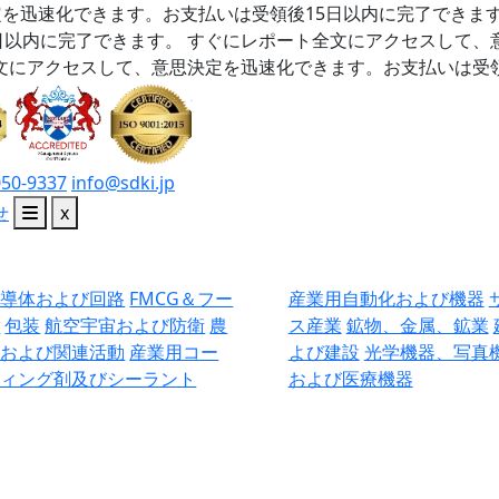
を迅速化できます。お支払いは受領後15日以内に完了できま
日以内に完了できます。
すぐにレポート全文にアクセスして、
文にアクセスして、意思決定を迅速化できます。お支払いは受領
050-9337
info@sdki.jp
せ
x
半導体および回路
FMCG＆フー
産業用自動化および機器
ド
包装
航空宇宙および防衛
農
ス産業
鉱物、金属、鉱業
業および関連活動
産業用コー
よび建設
光学機器、写真
ティング剤及びシーラント
および医療機器