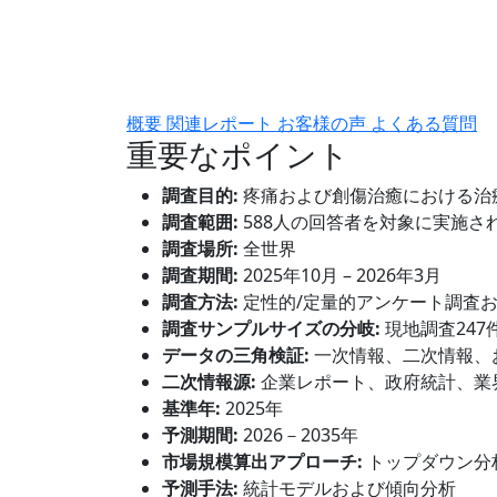
概要
関連レポート
お客様の声
よくある質問
重要なポイント
調査目的:
疼痛および創傷治癒における治
調査範囲:
588人の回答者を対象に実施さ
調査場所:
全世界
調査期間:
2025年10月 – 2026年3月
調査方法:
定性的/定量的アンケート調査
調査サンプルサイズの分岐:
現地調査247
データの三角検証:
一次情報、二次情報、
二次情報源:
企業レポート、政府統計、業
基準年:
2025年
予測期間:
2026－2035年
市場規模算出アプローチ:
トップダウン分
予測手法:
統計モデルおよび傾向分析