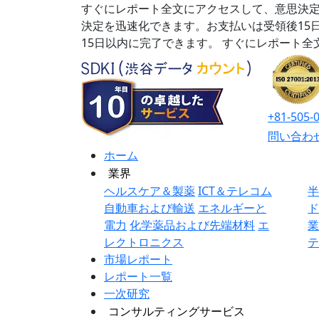
すぐにレポート全文にアクセスして、意思決定
決定を迅速化できます。お支払いは受領後15
15日以内に完了できます。
すぐにレポート全
+81-505-
問い合わ
ホーム
業界
ヘルスケア＆製薬
ICT＆テレコム
自動車および輸送
エネルギーと
電力
化学薬品および先端材料
エ
レクトロニクス
市場レポート
レポート一覧
一次研究
コンサルティングサービス