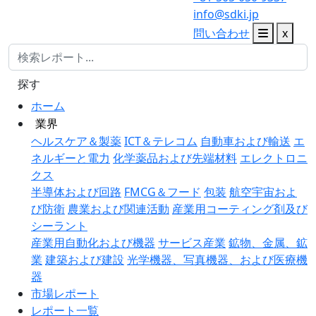
info@sdki.jp
問い合わせ
x
探す
ホーム
業界
ヘルスケア＆製薬
ICT＆テレコム
自動車および輸送
エ
ネルギーと電力
化学薬品および先端材料
エレクトロニ
クス
半導体および回路
FMCG＆フード
包装
航空宇宙およ
び防衛
農業および関連活動
産業用コーティング剤及び
シーラント
産業用自動化および機器
サービス産業
鉱物、金属、鉱
業
建築および建設
光学機器、写真機器、および医療機
器
市場レポート
レポート一覧