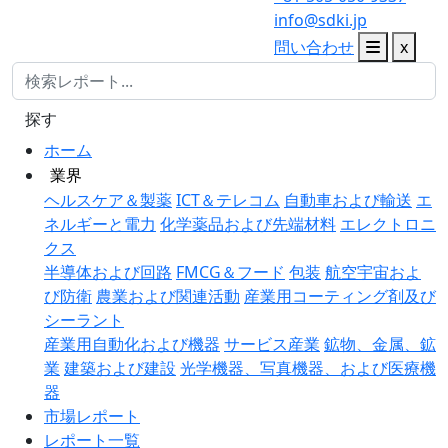
info@sdki.jp
問い合わせ
x
探す
ホーム
業界
ヘルスケア＆製薬
ICT＆テレコム
自動車および輸送
エ
ネルギーと電力
化学薬品および先端材料
エレクトロニ
クス
半導体および回路
FMCG＆フード
包装
航空宇宙およ
び防衛
農業および関連活動
産業用コーティング剤及び
シーラント
産業用自動化および機器
サービス産業
鉱物、金属、鉱
業
建築および建設
光学機器、写真機器、および医療機
器
市場レポート
レポート一覧