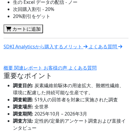
生の Excel データの配信 - ノー
次回購入割引 - 20%
20%割引をゲット
カートに追加
SDKI Analyticsから購入するメリット
よくある質問
概要
関連レポート
お客様の声
よくある質問
重要なポイント
調査目的:
炭素繊維前駆体の用途拡大、難燃性繊維、
環境に配慮した持続可能な生産です。
調査範囲:
519人の回答者を対象に実施された調査
調査場所:
全世界
調査期間:
2025年10月 – 2026年3月
調査方法:
定性的/定量的アンケート調査および直接イ
ンタビュー