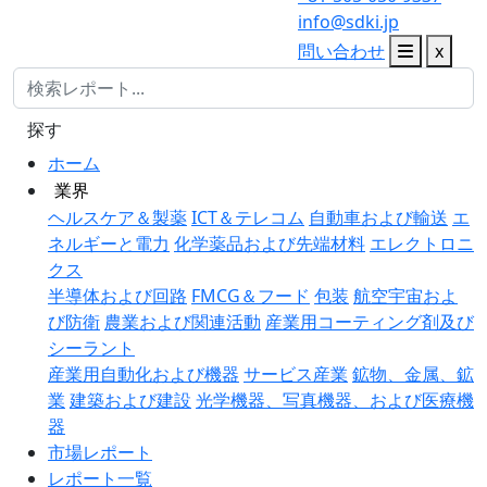
info@sdki.jp
問い合わせ
x
探す
ホーム
業界
ヘルスケア＆製薬
ICT＆テレコム
自動車および輸送
エ
ネルギーと電力
化学薬品および先端材料
エレクトロニ
クス
半導体および回路
FMCG＆フード
包装
航空宇宙およ
び防衛
農業および関連活動
産業用コーティング剤及び
シーラント
産業用自動化および機器
サービス産業
鉱物、金属、鉱
業
建築および建設
光学機器、写真機器、および医療機
器
市場レポート
レポート一覧