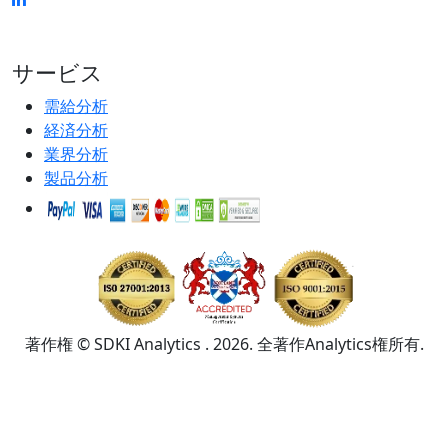
サービス
需給分析
経済分析
業界分析
製品分析
著作権 © SDKI Analytics . 2026. 全著作Analytics権所有.