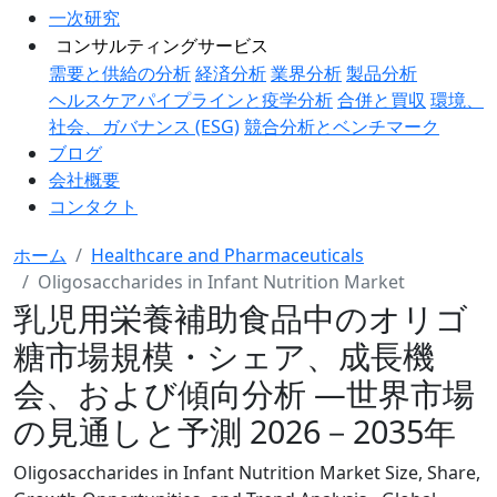
一次研究
コンサルティングサービス
需要と供給の分析
経済分析
業界分析
製品分析
ヘルスケアパイプラインと疫学分析
合併と買収
環境、
社会、ガバナンス (ESG)
競合分析とベンチマーク
ブログ
会社概要
コンタクト
ホーム
Healthcare and Pharmaceuticals
Oligosaccharides in Infant Nutrition Market
乳児用栄養補助食品中のオリゴ
糖市場規模・シェア、成長機
会、および傾向分析 ―世界市場
の見通しと予測 2026－2035年
Oligosaccharides in Infant Nutrition Market Size, Share,