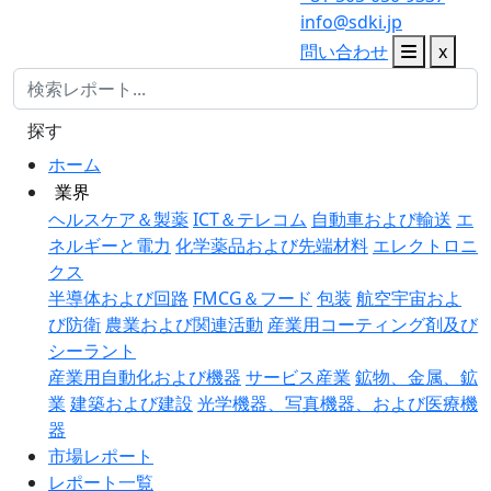
info@sdki.jp
問い合わせ
x
探す
ホーム
業界
ヘルスケア＆製薬
ICT＆テレコム
自動車および輸送
エ
ネルギーと電力
化学薬品および先端材料
エレクトロニ
クス
半導体および回路
FMCG＆フード
包装
航空宇宙およ
び防衛
農業および関連活動
産業用コーティング剤及び
シーラント
産業用自動化および機器
サービス産業
鉱物、金属、鉱
業
建築および建設
光学機器、写真機器、および医療機
器
市場レポート
レポート一覧