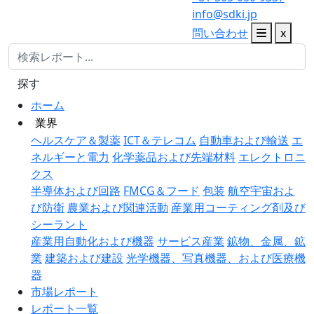
info@sdki.jp
問い合わせ
x
探す
ホーム
業界
ヘルスケア＆製薬
ICT＆テレコム
自動車および輸送
エ
ネルギーと電力
化学薬品および先端材料
エレクトロニ
クス
半導体および回路
FMCG＆フード
包装
航空宇宙およ
び防衛
農業および関連活動
産業用コーティング剤及び
シーラント
産業用自動化および機器
サービス産業
鉱物、金属、鉱
業
建築および建設
光学機器、写真機器、および医療機
器
市場レポート
レポート一覧