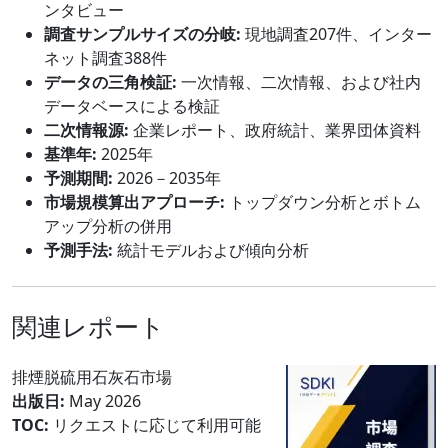
ンタビュー
調査サンプルサイズの分岐:
現地調査207件、インター
ネット調査388件
データの三角検証:
一次情報、二次情報、および社内
データベースによる検証
二次情報源:
企業レポート、政府統計、業界団体資料
基準年:
2025年
予測期間:
2026－2035年
市場規模算出アプローチ:
トップダウン分析とボトム
アップ分析の併用
予測手法:
統計モデルおよび傾向分析
関連レポート
排煙脱硫用石灰石市場
出版日:
May 2026
TOC:
リクエストに応じて利用可能