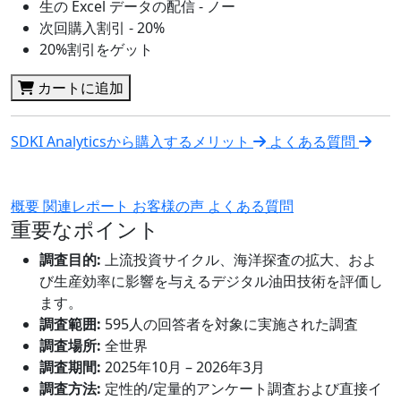
生の Excel データの配信 - ノー
次回購入割引 - 20%
20%割引をゲット
カートに追加
SDKI Analyticsから購入するメリット
よくある質問
概要
関連レポート
お客様の声
よくある質問
重要なポイント
調査目的:
上流投資サイクル、海洋探査の拡大、およ
び生産効率に影響を与えるデジタル油田技術を評価し
ます。
調査範囲:
595人の回答者を対象に実施された調査
調査場所:
全世界
調査期間:
2025年10月 – 2026年3月
調査方法:
定性的/定量的アンケート調査および直接イ