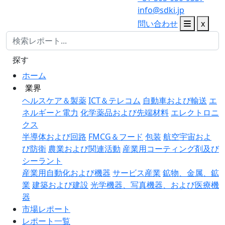
info@sdki.jp
問い合わせ
x
探す
ホーム
業界
ヘルスケア＆製薬
ICT＆テレコム
自動車および輸送
エ
ネルギーと電力
化学薬品および先端材料
エレクトロニ
クス
半導体および回路
FMCG＆フード
包装
航空宇宙およ
び防衛
農業および関連活動
産業用コーティング剤及び
シーラント
産業用自動化および機器
サービス産業
鉱物、金属、鉱
業
建築および建設
光学機器、写真機器、および医療機
器
市場レポート
レポート一覧