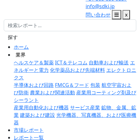
info@sdki.jp
問い合わせ
x
探す
ホーム
業界
ヘルスケア＆製薬
ICT＆テレコム
自動車および輸送
エ
ネルギーと電力
化学薬品および先端材料
エレクトロニ
クス
半導体および回路
FMCG＆フード
包装
航空宇宙およ
び防衛
農業および関連活動
産業用コーティング剤及び
シーラント
産業用自動化および機器
サービス産業
鉱物、金属、鉱
業
建築および建設
光学機器、写真機器、および医療機
器
市場レポート
レポート一覧