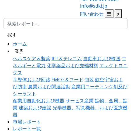
info@sdki.jp
問い合わせ
x
探す
ホーム
業界
ヘルスケア＆製薬
ICT＆テレコム
自動車および輸送
エ
ネルギーと電力
化学薬品および先端材料
エレクトロニ
クス
半導体および回路
FMCG＆フード
包装
航空宇宙およ
び防衛
農業および関連活動
産業用コーティング剤及び
シーラント
産業用自動化および機器
サービス産業
鉱物、金属、鉱
業
建築および建設
光学機器、写真機器、および医療機
器
市場レポート
レポート一覧