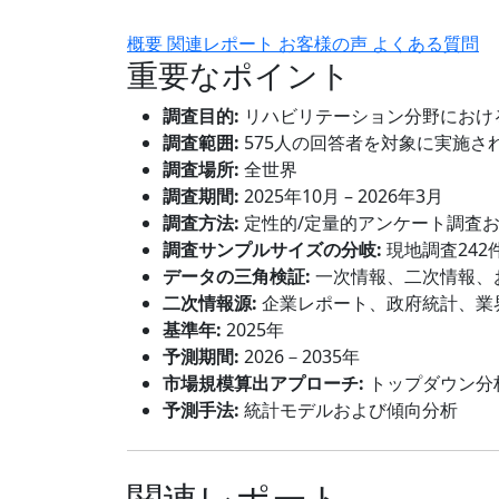
概要
関連レポート
お客様の声
よくある質問
重要なポイント
調査目的:
リハビリテーション分野におけ
調査範囲:
575人の回答者を対象に実施さ
調査場所:
全世界
調査期間:
2025年10月 – 2026年3月
調査方法:
定性的/定量的アンケート調査
調査サンプルサイズの分岐:
現地調査242
データの三角検証:
一次情報、二次情報、
二次情報源:
企業レポート、政府統計、業
基準年:
2025年
予測期間:
2026－2035年
市場規模算出アプローチ:
トップダウン分
予測手法:
統計モデルおよび傾向分析
関連レポート