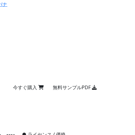
バナ
今すぐ購入
無料サンプルPDF
●
ライセンス / 価格