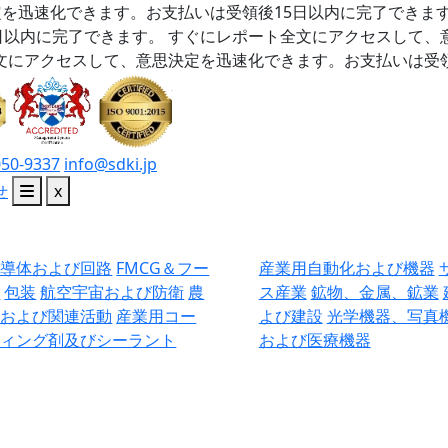
を迅速化できます。お支払いは受領後15日以内に完了できま
日以内に完了できます。
すぐにレポート全文にアクセスして、
文にアクセスして、意思決定を迅速化できます。お支払いは受領
050-9337
info@sdki.jp
せ
x
半導体および回路
FMCG＆フー
産業用自動化および機器
ド
包装
航空宇宙および防衛
農
ス産業
鉱物、金属、鉱業
業および関連活動
産業用コー
よび建設
光学機器、写真
ティング剤及びシーラント
および医療機器