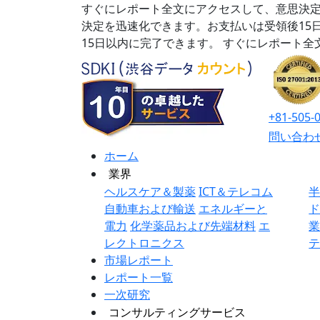
すぐにレポート全文にアクセスして、意思決定
決定を迅速化できます。お支払いは受領後15
15日以内に完了できます。
すぐにレポート全
+81-505-
問い合わ
ホーム
業界
ヘルスケア＆製薬
ICT＆テレコム
自動車および輸送
エネルギーと
電力
化学薬品および先端材料
エ
レクトロニクス
市場レポート
レポート一覧
一次研究
コンサルティングサービス