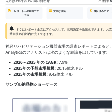
先月は396件以上の問い合わせ
出版日:
M
レポートへの即時アク
安全な決済
検証済みのデー
セス
すぐにレポート全文にアクセスして、意思決定を迅速化できます。お
受領後15日以内に完了できます。
神経リハビリテーション機器市場の調査レポートによると、S
Analyticsのアナリストは次のような結論を出しています:
2026－2035 年の CAGR:
7.9%
2035年の予想市場規模:
20.15億米ドル
2025年の市場規模:
9.42億米ドル
サンプル納品物ショーケース