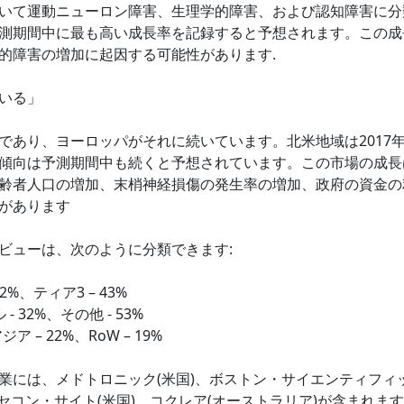
いて運動ニューロン障害、生理学的障害、および認知障害に分
測期間中に最も高い成長率を記録すると予想されます。この成
的障害の増加に起因する可能性があります.
いる」
であり、ヨーロッパがそれに続いています。北米地域は2017
傾向は予測期間中も続くと予想されています。この市場の成長
齢者人口の増加、末梢神経損傷の発生率の増加、政府の資金の
があります
ビューは、次のように分類できます:
22%、ティア3 – 43%
- 32%、その他 - 53%
ジア – 22%、RoW – 19%
業には、メドトロニック(米国)、ボストン・サイエンティフィ
、セコン・サイト(米国)、コクレア(オーストラリア)が含まれます