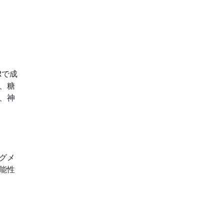
Rで成
、糖
、神
グメ
能性