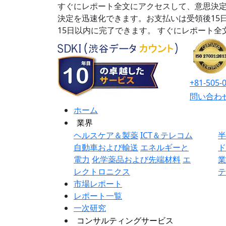
すぐにレポート全文にアクセスして、意思決定
決定を迅速化できます。お支払いは受領後15
15日以内に完了できます。
すぐにレポート全
+81-505-
問い合わ
ホーム
業界
ヘルスケア＆製薬
ICT＆テレコム
自動車および輸送
エネルギーと
電力
化学薬品および先端材料
エ
レクトロニクス
市場レポート
レポート一覧
一次研究
コンサルティングサービス