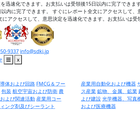
を迅速化できます。お支払いは受領後15日以内に完了できま
日以内に完了できます。
すぐにレポート全文にアクセスして、
文にアクセスして、意思決定を迅速化できます。お支払いは受領
050-9337
info@sdki.jp
せ
x
半導体および回路
FMCG＆フー
産業用自動化および機器
ド
包装
航空宇宙および防衛
農
ス産業
鉱物、金属、鉱業
業および関連活動
産業用コー
よび建設
光学機器、写真
ティング剤及びシーラント
および医療機器