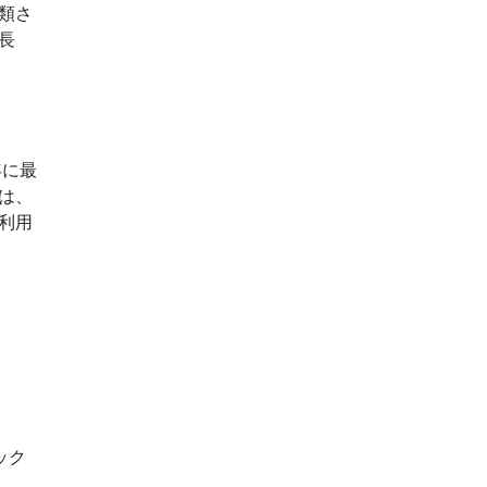
類さ
長
年に最
は、
利用
ック