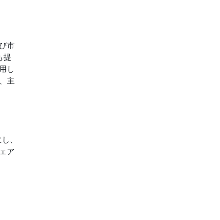
び市
も提
用し
、主
にし、
ェア