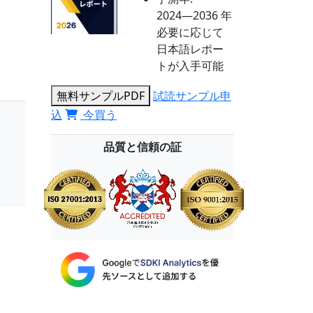
2024―2036 年
必要に応じて
日本語レポー
トが入手可能
無料サンプルPDF
試読サンプル申
込
今買う
品質と信頼の証