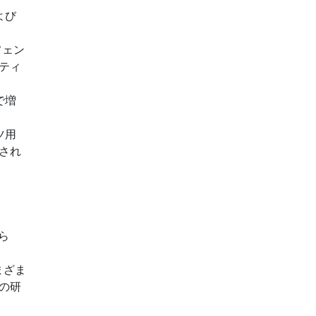
よび
フェン
ティ
で増
ツ用
され
ら
まざま
の研