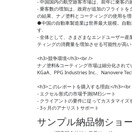
- 中国国内の航空旅客市場は、前年に乗客の
- 乗客数の増加は、政府が追加のフライト
の結果、ナノ塗料とコーティングの使用を増
●中国の自動車製造業は世界最大規模。自動
す.
- 全体として、さまざまなエンドユーザー
ティングの消費量を増加させる可能性が高い
<h3>競争環境</h3><br />
ナノ塗料&コーティング市場は細分化されています。主要企
KGaA、PPG Industries Inc.、Nanovere 
<h3>このレポートを購入する理由:</h3><br 
- エクセル形式の市場予測(ME)シート
- クライアントの要件に従ってカスタマイズ
- 3ヶ月のアナリストサポート
サンプル納品物ショ