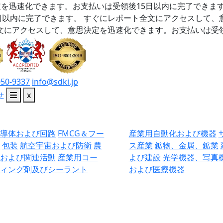
を迅速化できます。お支払いは受領後15日以内に完了できま
日以内に完了できます。
すぐにレポート全文にアクセスして、
文にアクセスして、意思決定を迅速化できます。お支払いは受領
050-9337
info@sdki.jp
せ
x
半導体および回路
FMCG＆フー
産業用自動化および機器
ド
包装
航空宇宙および防衛
農
ス産業
鉱物、金属、鉱業
業および関連活動
産業用コー
よび建設
光学機器、写真
ティング剤及びシーラント
および医療機器