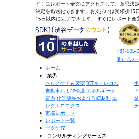
すぐにレポート全文にアクセスして、意思決定
決定を迅速化できます。お支払いは受領後15
15日以内に完了できます。
すぐにレポート全
+81-505-
問い合わ
ホーム
業界
ヘルスケア＆製薬
ICT＆テレコム
自動車および輸送
エネルギーと
電力
化学薬品および先端材料
エ
レクトロニクス
市場レポート
レポート一覧
一次研究
コンサルティングサービス