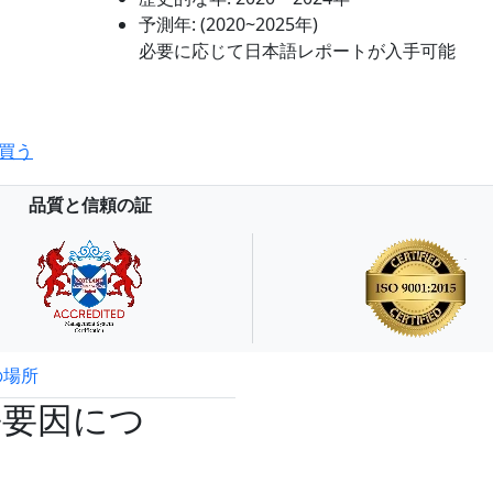
予測年:
(2020~2025年)
必要に応じて日本語レポートが入手可能
買う
品質と信頼の証
の場所
試読サンプル申込
長要因につ