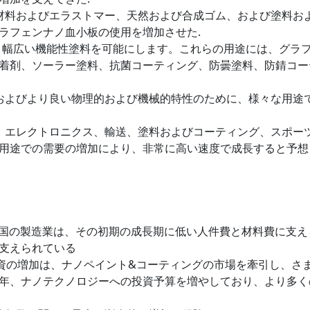
性材料およびエラストマー、天然および合成ゴム、および塗料お
ラフェンナノ血小板の使用を増加させた.
、幅広い機能性塗料を可能にします。これらの用途には、グラ
着剤、ソーラー塗料、抗菌コーティング、防曇塗料、防錆コー
果およびより良い物理的および機械的特性のために、様々な用途
宙、エレクトロニクス、輸送、塗料およびコーティング、スポー
用途での需要の増加により、非常に高い速度で成長すると予想
国の製造業は、その初期の成長期に低い人件費と材料費に支え
支えられている
投資の増加は、ナノペイント&コーティングの市場を牽引し、さ
年、ナノテクノロジーへの投資予算を増やしており、より多く