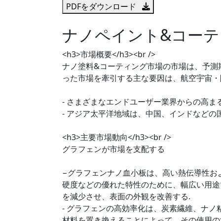
PDFをダウンロード
ナノペイント&コーテ
<h3>市場概要</h3><br />
ナノ塗料&コーティング市場の市場は、予測期
った市場を牽引する主な要因は、航空宇宙・
- さまざまなエンドユーザー業界からの高
- アジア太平洋地域は、中国、インドなど
<h3>主要市場動向</h3><br />
グラフェンが市場を支配する
−グラフェンナノ血小板は、高い熱伝導性お
硬度などの優れた特性のために、幅広い用途
を減少させ、表面の外観を改善する.
- グラフェンの高効率化は、炭素繊維、ナ
材料を置き換えることによって、その使用の