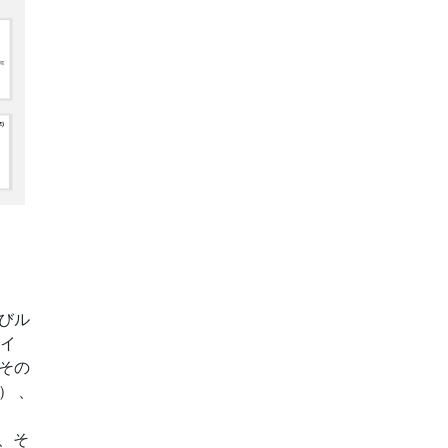
びル
スイ
その
） 、
、そ