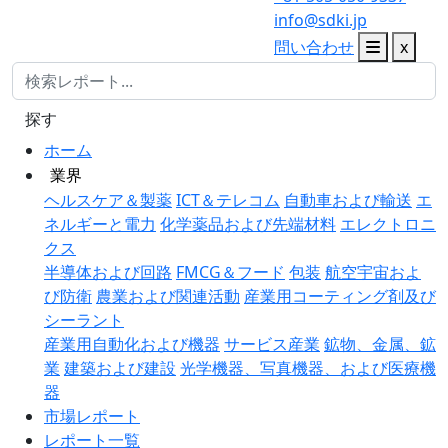
info@sdki.jp
問い合わせ
x
探す
ホーム
業界
ヘルスケア＆製薬
ICT＆テレコム
自動車および輸送
エ
ネルギーと電力
化学薬品および先端材料
エレクトロニ
クス
半導体および回路
FMCG＆フード
包装
航空宇宙およ
び防衛
農業および関連活動
産業用コーティング剤及び
シーラント
産業用自動化および機器
サービス産業
鉱物、金属、鉱
業
建築および建設
光学機器、写真機器、および医療機
器
市場レポート
レポート一覧