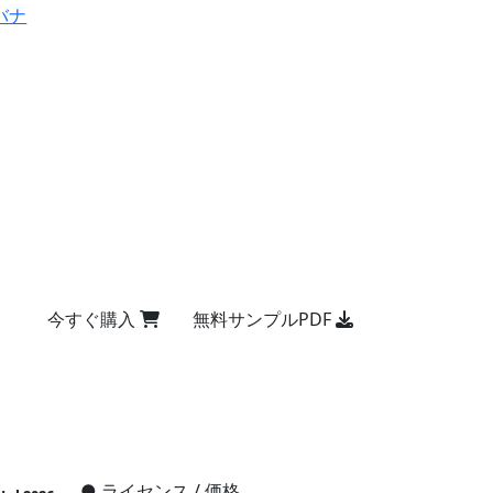
バナ
今すぐ購入
無料サンプルPDF
●
ライセンス / 価格