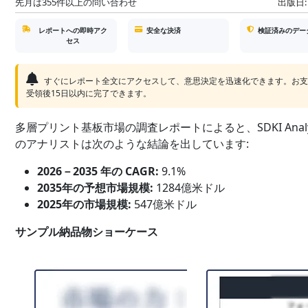
先月は355件以上の問い合わせ
出版日:
レポートへの即時アク
安全な決済
検証済みのデー
セス
すぐにレポート全文にアクセスして、意思決定を迅速化できます。お
受領後15日以内に完了できます。
多層プリント基板市場の調査レポートによると、SDKI Analyt
のアナリストは次のような結論を出しています:
2026－2035 年の CAGR:
9.1%
2035年の予想市場規模:
1284億米ドル
2025年の市場規模:
547億米ドル
サンプル納品物ショーケース