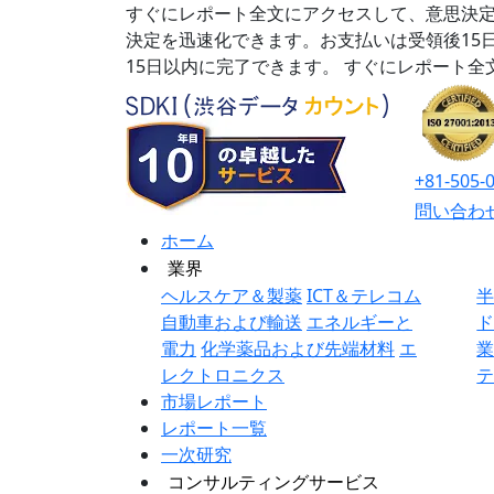
すぐにレポート全文にアクセスして、意思決定
決定を迅速化できます。お支払いは受領後15
15日以内に完了できます。
すぐにレポート全
+81-505-
問い合わ
ホーム
業界
ヘルスケア＆製薬
ICT＆テレコム
自動車および輸送
エネルギーと
電力
化学薬品および先端材料
エ
レクトロニクス
市場レポート
レポート一覧
一次研究
コンサルティングサービス