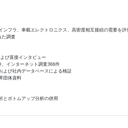
Gインフラ、車載エレクトロニクス、高密度相互接続の需要を評
れた調査
および直接インタビュー
件、インターネット調査366件
および社内データベースによる検証
界団体資料
析とボトムアップ分析の併用