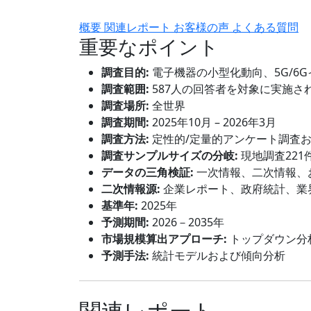
概要
関連レポート
お客様の声
よくある質問
重要なポイント
調査目的:
電子機器の小型化動向、5G/6
調査範囲:
587人の回答者を対象に実施さ
調査場所:
全世界
調査期間:
2025年10月 – 2026年3月
調査方法:
定性的/定量的アンケート調査
調査サンプルサイズの分岐:
現地調査221
データの三角検証:
一次情報、二次情報、
二次情報源:
企業レポート、政府統計、業
基準年:
2025年
予測期間:
2026－2035年
市場規模算出アプローチ:
トップダウン分
予測手法:
統計モデルおよび傾向分析
関連レポート