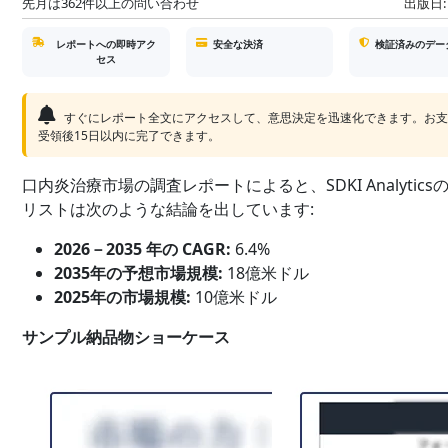
先月は362件以上の問い合わせ
出版日:
レポートへの即時アク
安全な決済
検証済みのデー
セス
すぐにレポート全文にアクセスして、意思決定を迅速化できます。お
受領後15日以内に完了できます。
口内炎治療市場の調査レポートによると、SDKI Analytics
リストは次のような結論を出しています:
2026－2035 年の CAGR:
6.4%
2035年の予想市場規模:
18億米ドル
2025年の市場規模:
10億米ドル
サンプル納品物ショーケース