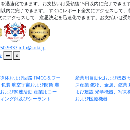
を迅速化できます。お支払いは受領後15日以内に完了できま
日以内に完了できます。
すぐにレポート全文にアクセスして、
文にアクセスして、意思決定を迅速化できます。お支払いは受領
050-9337
info@sdki.jp
せ
x
半導体および回路
FMCG＆フー
産業用自動化および機器
ド
包装
航空宇宙および防衛
農
ス産業
鉱物、金属、鉱業
業および関連活動
産業用コー
よび建設
光学機器、写真
ティング剤及びシーラント
および医療機器