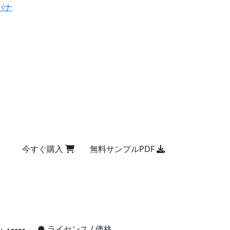
バナ
今すぐ購入
無料サンプルPDF
●
ライセンス / 価格