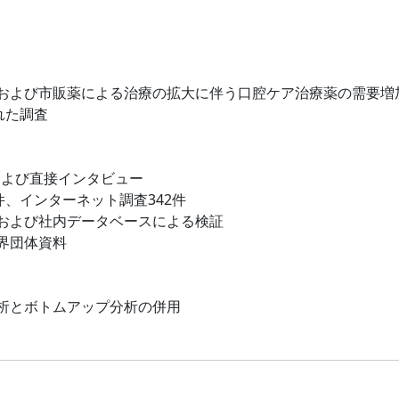
および市販薬による治療の拡大に伴う口腔ケア治療薬の需要増
れた調査
および直接インタビュー
件、インターネット調査342件
および社内データベースによる検証
界団体資料
析とボトムアップ分析の併用