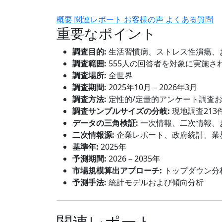
概要
関連レポート
お客様の声
よくある質問
重要なポイント
調査目的:
生活習慣病、ストレス性潰瘍、
調査範囲:
555人の回答者を対象に実施さ
調査場所:
全世界
調査期間:
2025年10月 – 2026年3月
調査方法:
定性的/定量的アンケート調査
調査サンプルサイズの分岐:
現地調査213
データの三角検証:
一次情報、二次情報、
二次情報源:
企業レポート、政府統計、業
基準年:
2025年
予測期間:
2026－2035年
市場規模算出アプローチ:
トップダウン分
予測手法:
統計モデルおよび傾向分析
関連レポート