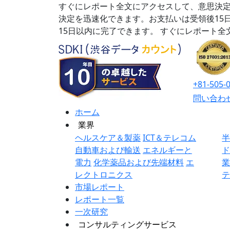
すぐにレポート全文にアクセスして、意思決定
決定を迅速化できます。お支払いは受領後15
15日以内に完了できます。
すぐにレポート全
+81-505-
問い合わ
ホーム
業界
ヘルスケア＆製薬
ICT＆テレコム
自動車および輸送
エネルギーと
電力
化学薬品および先端材料
エ
レクトロニクス
市場レポート
レポート一覧
一次研究
コンサルティングサービス