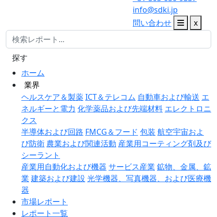
info@sdki.jp
問い合わせ
x
探す
ホーム
業界
ヘルスケア＆製薬
ICT＆テレコム
自動車および輸送
エ
ネルギーと電力
化学薬品および先端材料
エレクトロニ
クス
半導体および回路
FMCG＆フード
包装
航空宇宙およ
び防衛
農業および関連活動
産業用コーティング剤及び
シーラント
産業用自動化および機器
サービス産業
鉱物、金属、鉱
業
建築および建設
光学機器、写真機器、および医療機
器
市場レポート
レポート一覧