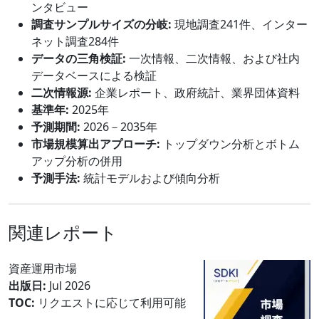
ンタビュー
調査サンプルサイズの分岐:
現地調査241件、インター
ネット調査284件
データの三角検証:
一次情報、二次情報、および社内
データベースによる検証
二次情報源:
企業レポート、政府統計、業界団体資料
基準年:
2025年
予測期間:
2026－2035年
市場規模算出アプローチ:
トップダウン分析とボトム
アップ分析の併用
予測手法:
統計モデルおよび傾向分析
関連レポート
資産運用市場
出版日:
Jul 2026
TOC:
リクエストに応じて利用可能