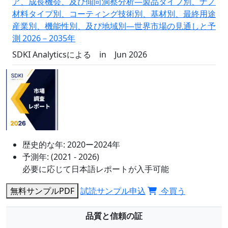
ア、成長機会、及び傾向洞察分析―製品タイプ別、ナノ
材料タイプ別、コーティング技術別、基材別、最終用途
産業別、機能性別、及び地域別―世界市場の見通しと予
測 2026－2035年
SDKI Analyticsによる
in
Jun 2026
歴史的な年:
2020ー2024年
予測年:
(2021 - 2026)
必要に応じて日本語レポートが入手可能
無料サンプルPDF
試読サンプル申込
今買う
品質と信頼の証