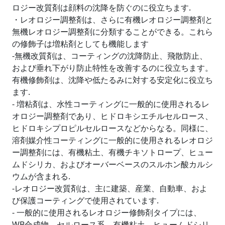
ロジー改質剤は顔料の沈降を防ぐのに役立ちます.
・レオロジー調整剤は、さらに有機レオロジー調整剤と
無機レオロジー調整剤に分類することができる。これら
の修飾子は増粘剤としても機能します
-無機改質剤は、コーティングの沈降防止、飛散防止、
および垂れ下がり防止特性を改善するのに役立ちます。
有機修飾剤は、沈降や低たるみに対する安定化に役立ち
ます.
- 増粘剤は、水性コーティングに一般的に使用されるレ
オロジー調整剤であり、ヒドロキシエチルセルロース、
ヒドロキシプロピルセルロースなどからなる。同様に、
溶剤媒介性コーティングに一般的に使用されるレオロジ
ー調整剤には、有機粘土、有機チキソトロープ、ヒュー
ムドシリカ、およびオーバーベースのスルホン酸カルシ
ウムが含まれる.
-レオロジー改質剤は、主に建築、産業、自動車、およ
び保護コーティングで使用されています.
- 一般的に使用されるレオロジー修飾剤タイプには、
WB合成物、セルロース系、有機粘土、ヒュームドシリ