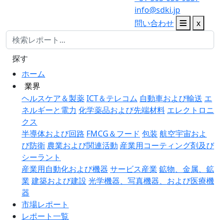
info@sdki.jp
問い合わせ
x
探す
ホーム
業界
ヘルスケア＆製薬
ICT＆テレコム
自動車および輸送
エ
ネルギーと電力
化学薬品および先端材料
エレクトロニ
クス
半導体および回路
FMCG＆フード
包装
航空宇宙およ
び防衛
農業および関連活動
産業用コーティング剤及び
シーラント
産業用自動化および機器
サービス産業
鉱物、金属、鉱
業
建築および建設
光学機器、写真機器、および医療機
器
市場レポート
レポート一覧