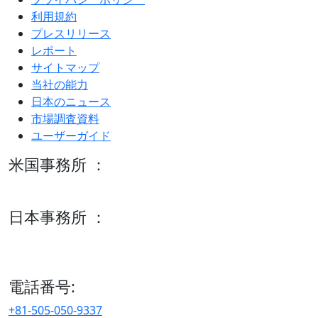
利用規約
プレスリリース
レポート
サイトマップ
当社の能力
日本のニュース
市場調査資料
ユーザーガイド
米国事務所 ：
600 S Tyler St Suite 2100 #140, Amarillo, TX 79101
日本事務所 ：
15/F セルリアンタワー, 桜丘町26-1、150-8512, 東京、渋谷
区、日本
電話番号:
+81-505-050-9337