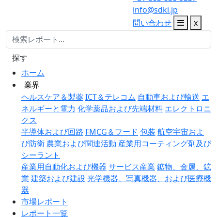
info@sdki.jp
問い合わせ
x
探す
ホーム
業界
ヘルスケア＆製薬
ICT＆テレコム
自動車および輸送
エ
ネルギーと電力
化学薬品および先端材料
エレクトロニ
クス
半導体および回路
FMCG＆フード
包装
航空宇宙およ
び防衛
農業および関連活動
産業用コーティング剤及び
シーラント
産業用自動化および機器
サービス産業
鉱物、金属、鉱
業
建築および建設
光学機器、写真機器、および医療機
器
市場レポート
レポート一覧