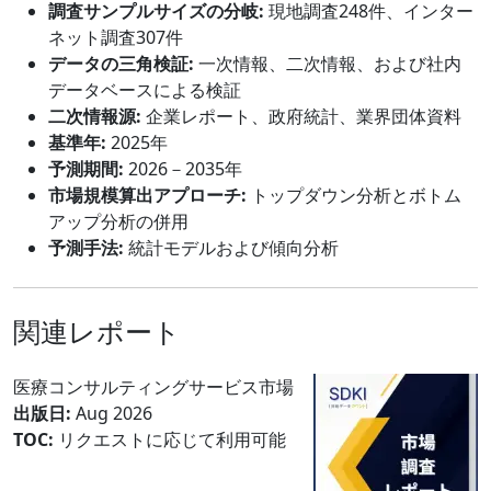
調査サンプルサイズの分岐:
現地調査248件、インター
ネット調査307件
データの三角検証:
一次情報、二次情報、および社内
データベースによる検証
二次情報源:
企業レポート、政府統計、業界団体資料
基準年:
2025年
予測期間:
2026－2035年
市場規模算出アプローチ:
トップダウン分析とボトム
アップ分析の併用
予測手法:
統計モデルおよび傾向分析
関連レポート
医療コンサルティングサービス市場
出版日:
Aug 2026
TOC:
リクエストに応じて利用可能